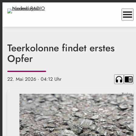
menu
Teerkolonne findet erstes
Opfer
headphones
chrome_reader_mode
22. Mai 2026
· 04:12 Uhr
Pixabay