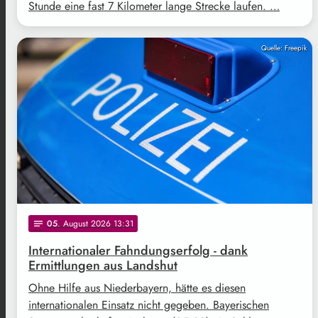
Stunde eine fast 7 Kilometer lange Strecke laufen. …
Quelle: Freepik
05
. August 2026 13:31
notes
Internationaler Fahndungserfolg - dank
Ermittlungen aus Landshut
Ohne Hilfe aus Niederbayern, hätte es diesen
internationalen Einsatz nicht gegeben. Bayerischen