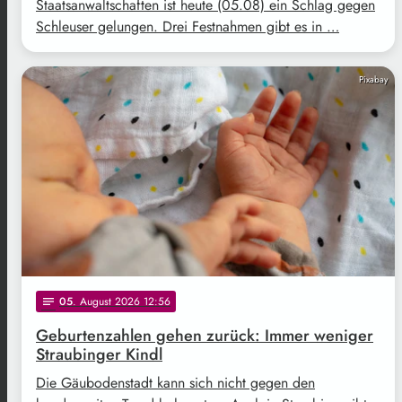
Staatsanwaltschaften ist heute (05.08) ein Schlag gegen
Schleuser gelungen. Drei Festnahmen gibt es in …
Pixabay
05
. August 2026 12:56
notes
Geburtenzahlen gehen zurück: Immer weniger
Straubinger Kindl
Die Gäubodenstadt kann sich nicht gegen den