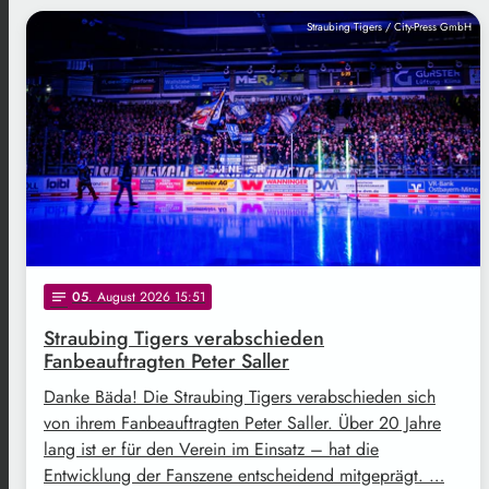
Straubing Tigers / City-Press GmbH
05
. August 2026 15:51
notes
Straubing Tigers verabschieden
Fanbeauftragten Peter Saller
Danke Bäda! Die Straubing Tigers verabschieden sich
von ihrem Fanbeauftragten Peter Saller. Über 20 Jahre
lang ist er für den Verein im Einsatz – hat die
Entwicklung der Fanszene entscheidend mitgeprägt. …