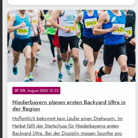
Pixabay
05
. August 2026 15:33
notes
Niederbayern planen ersten Backyard Ultra in
der Region
Hoffentlich bekommt kein Läufer einen Drehwurm. Im
Herbst fällt der Startschuss für Niederbayerns ersten
Backyard Ultra. Bei der Disziplin müssen Sportler pro