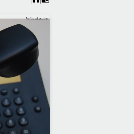
FunkhausLandshut