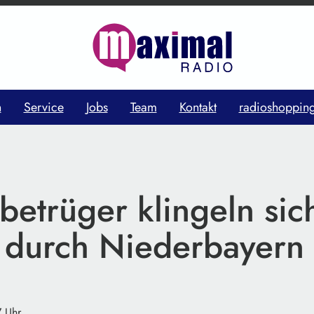
n
Service
Jobs
Team
Kontakt
radioshoppin
betrüger klingeln sic
 durch Niederbayern
7 Uhr