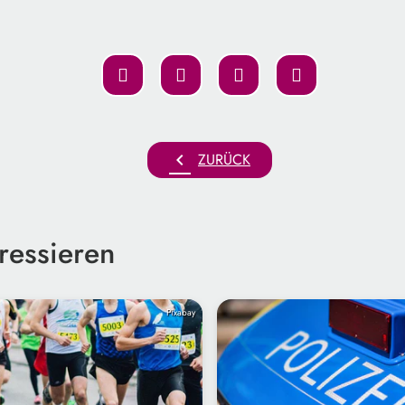
chevron_left
ZURÜCK
ressieren
Pixabay