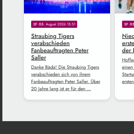
05
. August 2026 15:51
0
notes
notes
Straubing Tigers
Nied
verabschieden
erst
Fanbeauftragten Peter
der 
Saller
Hoffe
Danke Bäda! Die Straubing Tigers
einen
verabschieden sich von ihrem
Start
Fanbeauftragten Peter Saller. Über
erste
20 Jahre lang ist er für den …