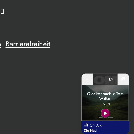
e
Barrierefreiheit
expand_more
manage_search
library_music
Glockenbach x Tom
Walker
Home
play_arrow
equalizer
ON AIR
Die Nacht