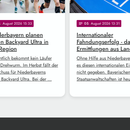
5
. August 2026 15:33
05
. August 2026 13:31
notes
erbayern planen
Internationaler
en Backyard Ultra in
Fahndungserfolg - d
Region
Ermittlungen aus Lan
ntlich bekommt kein Läufer
Ohne Hilfe aus Niederbayer
 Drehwurm. Im Herbst fällt der
es diesen internationalen Ei
schuss für Niederbayerns
nicht gegeben. Bayerische
n Backyard Ultra. Bei der …
Staatsanwaltschaften ist he