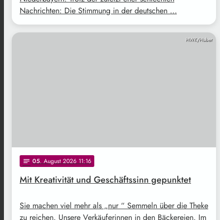
Nachrichten: Die Stimmung in der deutschen …
HWK/Huber
05
. August 2026 11:16
notes
Mit Kreativität und Geschäftssinn gepunktet
Sie machen viel mehr als „nur “ Semmeln über die Theke
zu reichen. Unsere Verkäuferinnen in den Bäckereien. Im