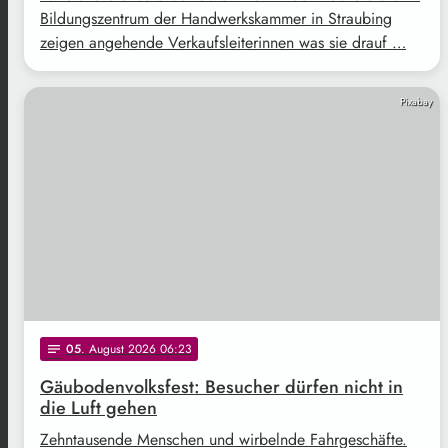
Bildungszentrum der Handwerkskammer in Straubing
zeigen angehende Verkaufsleiterinnen was sie drauf …
Pixabay
05
. August 2026 06:23
notes
Gäubodenvolksfest: Besucher dürfen nicht in
die Luft gehen
Zehntausende Menschen und wirbelnde Fahrgeschäfte.