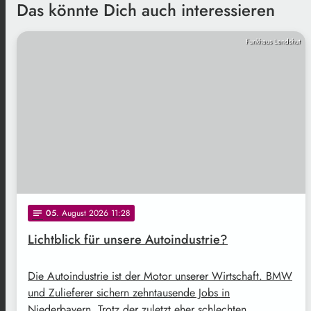
Das könnte Dich auch interessieren
Funkhaus Landshut
05
. August 2026 11:28
notes
Lichtblick für unsere Autoindustrie?
Die Autoindustrie ist der Motor unserer Wirtschaft. BMW
und Zulieferer sichern zehntausende Jobs in
Niederbayern. Trotz der zuletzt eher schlechten