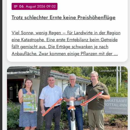
06
. August 2026 09:02
notes
Trotz schlechter Ernte keine Preishöhenflüge
Viel Sonne, wenig Regen – für Landwirte in der Region
eine Katastrophe. Eine erste Erntebilanz beim Getreide
fällt gemischt aus. Die Erträge schwanken je nach
Anbaufläche. Zwar kommen einige Pflanzen mit der …
Landratsamt Rottal-Inn