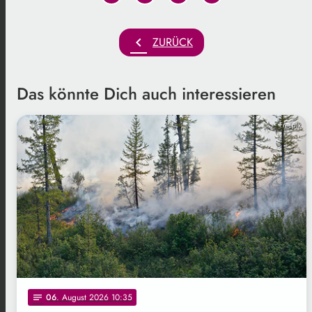
chevron_left
ZURÜCK
Das könnte Dich auch interessieren
Freepik
06
. August 2026 10:35
notes