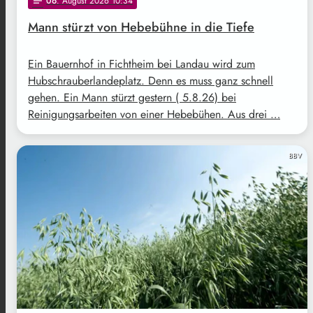
06
. August 2026 10:34
notes
Mann stürzt von Hebebühne in die Tiefe
Ein Bauernhof in Fichtheim bei Landau wird zum
Hubschrauberlandeplatz. Denn es muss ganz schnell
gehen. Ein Mann stürzt gestern ( 5.8.26) bei
Reinigungsarbeiten von einer Hebebühen. Aus drei …
BBV