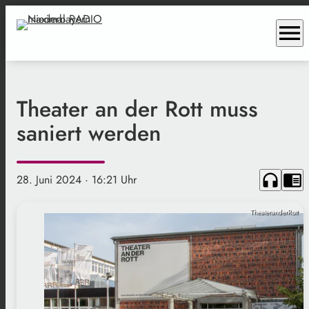
menu
Theater an der Rott muss
saniert werden
headphones
chrome_reader_mode
28. Juni 2024
· 16:21 Uhr
TheateranderRott