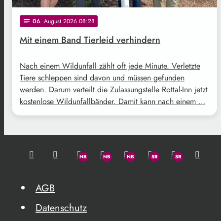
06
. August 2026 08:28
notes
Mit einem Band Tierleid verhindern
Nach einem Wildunfall zählt oft jede Minute. Verletzte
Tiere schleppen sind davon und müssen gefunden
werden. Darum verteilt die Zulassungstelle Rottal-Inn jetzt
kostenlose Wildunfallbänder. Damit kann nach einem …
AGB
Datenschutz