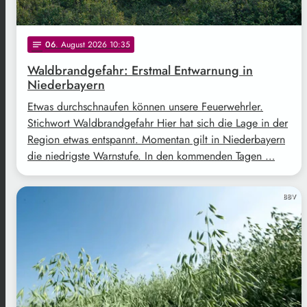
06
. August 2026 10:35
notes
Waldbrandgefahr: Erstmal Entwarnung in
Niederbayern
Etwas durchschnaufen können unsere Feuerwehrler.
Stichwort Waldbrandgefahr Hier hat sich die Lage in der
Region etwas entspannt. Momentan gilt in Niederbayern
die niedrigste Warnstufe. In den kommenden Tagen …
BBV