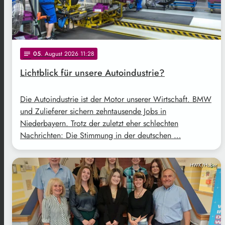
05
. August 2026 11:28
notes
Lichtblick für unsere Autoindustrie?
Die Autoindustrie ist der Motor unserer Wirtschaft. BMW
und Zulieferer sichern zehntausende Jobs in
Niederbayern. Trotz der zuletzt eher schlechten
Nachrichten: Die Stimmung in der deutschen …
HWK/Huber