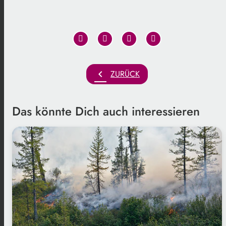
chevron_left
ZURÜCK
Das könnte Dich auch interessieren
Freepik