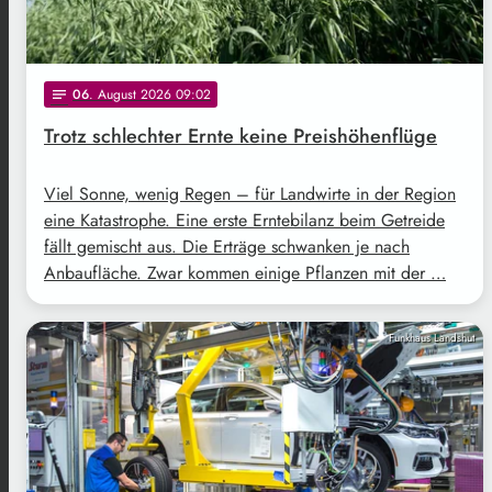
06
. August 2026 09:02
notes
Trotz schlechter Ernte keine Preishöhenflüge
Viel Sonne, wenig Regen – für Landwirte in der Region
eine Katastrophe. Eine erste Erntebilanz beim Getreide
fällt gemischt aus. Die Erträge schwanken je nach
Anbaufläche. Zwar kommen einige Pflanzen mit der …
Funkhaus Landshut