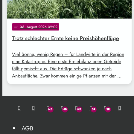
06
. August 2026 09:02
notes
Trotz schlechter Ernte keine Preishöhenflüge
Viel Sonne, wenig Regen – für Landwirte in der Region
eine Katastrophe. Eine erste Erntebilanz beim Getreide
fällt gemischt aus. Die Erträge schwanken je nach
Anbaufläche. Zwar kommen einige Pflanzen mit der …
AGB