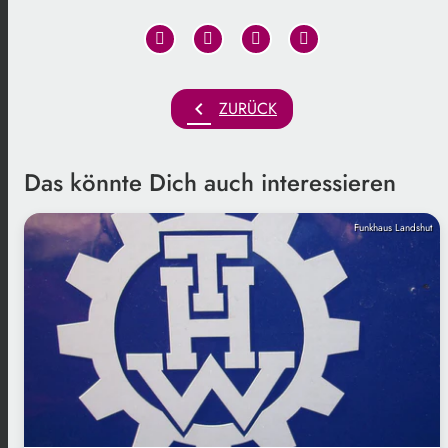
chevron_left
ZURÜCK
Das könnte Dich auch interessieren
Funkhaus Landshut