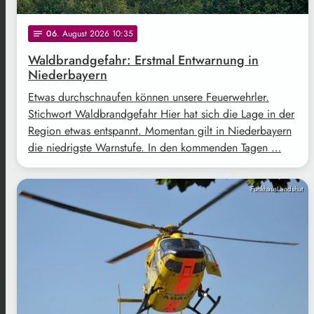
06
. August 2026 10:35
notes
Waldbrandgefahr: Erstmal Entwarnung in
Niederbayern
Etwas durchschnaufen können unsere Feuerwehrler.
Stichwort Waldbrandgefahr Hier hat sich die Lage in der
Region etwas entspannt. Momentan gilt in Niederbayern
die niedrigste Warnstufe. In den kommenden Tagen …
FunkhausLandshut