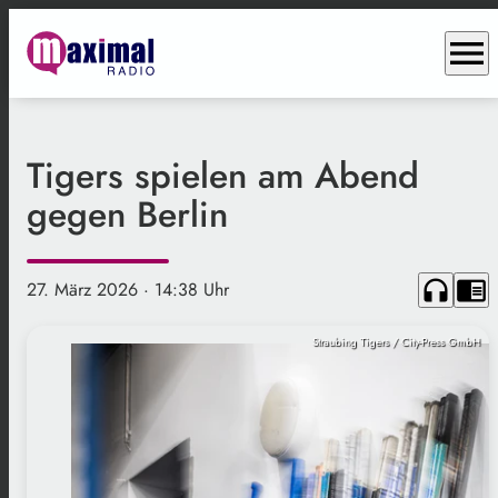
menu
Tigers spielen am Abend
gegen Berlin
headphones
chrome_reader_mode
27. März 2026
· 14:38 Uhr
Straubing Tigers / City-Press GmbH