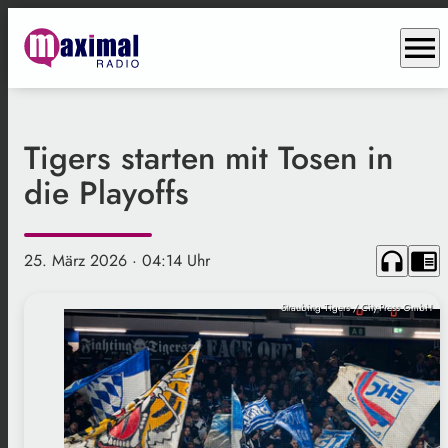
menu
Tigers starten mit Tosen in
die Playoffs
headphones
chrome_reader_mode
25. März 2026
· 04:14 Uhr
Straubing Tigers / City-Press GmbH