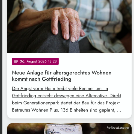
06
. August 2026 13:28
notes
Neue Anlage für altersgerechtes Wohnen
kommt nach Gottfrieding
Die Angst vorm Heim treibt viele Rentner um. In
Gottfrieding entsteht deswegen eine Alternative. Direkt
beim Generationenpark startet der Bau für das Projekt
Betreutes Wohnen Plus. 136 Einheiten sind geplant, …
FunkhausLandshut