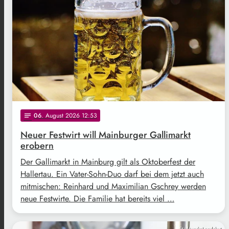
06
. August 2026 12:53
notes
Neuer Festwirt will Mainburger Gallimarkt
erobern
Der Gallimarkt in Mainburg gilt als Oktoberfest der
Hallertau. Ein Vater-Sohn-Duo darf bei dem jetzt auch
mitmischen: Reinhard und Maximilian Gschrey werden
neue Festwirte. Die Familie hat bereits viel …
StadtwerkeLandshut