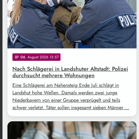
06
. August 2026 13:57
notes
Nach Schlägerei in Landshuter Altstadt: Polizei
durchsucht mehrere Wohnungen
Eine Schlägerei am Nahensteig Ende Juli schlägt in
Landshut hohe Wellen. Damals werden zwei junge
Niederbayern von einer Gruppe verprügelt und teils
schwer verletzt. Täter sollen insgesamt sieben Männer …
Pixabay