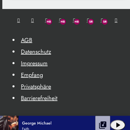
AGB
Datenschutz
Impressum
Empfang
Privatsphäre
Barrierefreiheit
George Michael
library_music
play_arrow
Faith