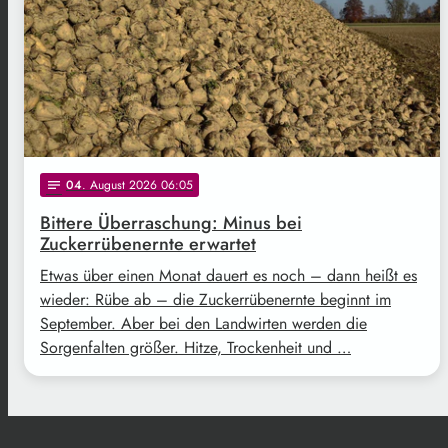
04
. August 2026 06:05
notes
Bittere Überraschung: Minus bei
Zuckerrübenernte erwartet
Etwas über einen Monat dauert es noch – dann heißt es
wieder: Rübe ab – die Zuckerrübenernte beginnt im
September. Aber bei den Landwirten werden die
Sorgenfalten größer. Hitze, Trockenheit und …