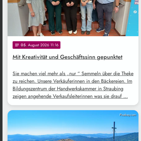
05
. August 2026 11:16
notes
Mit Kreativität und Geschäftssinn gepunktet
Sie machen viel mehr als „nur “ Semmeln über die Theke
zu reichen. Unsere Verkäuferinnen in den Bäckereien. Im
Bildungszentrum der Handwerkskammer in Straubing
zeigen angehende Verkaufsleiterinnen was sie drauf …
Pixabay.com