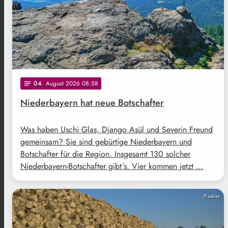
04
. August 2026 08:58
notes
Niederbayern hat neue Botschafter
Was haben Uschi Glas, Django Asül und Severin Freund
gemeinsam? Sie sind gebürtige Niederbayern und
Botschafter für die Region. Insgesamt 130 solcher
Niederbayern-Botschafter gibt´s. Vier kommen jetzt …
Pixabay