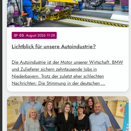
05
. August 2026 11:28
notes
Lichtblick für unsere Autoindustrie?
Die Autoindustrie ist der Motor unserer Wirtschaft. BMW
und Zulieferer sichern zehntausende Jobs in
Niederbayern. Trotz der zuletzt eher schlechten
Nachrichten: Die Stimmung in der deutschen …
HWK/Huber