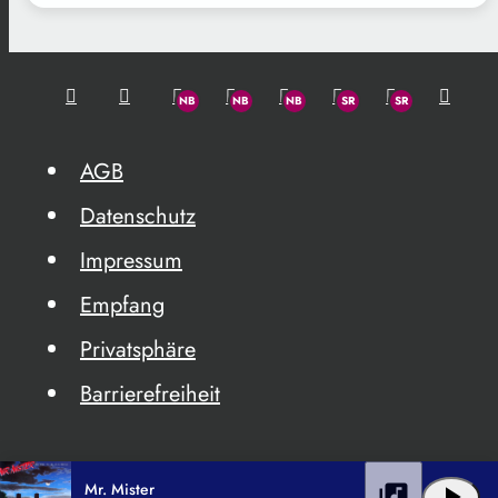
AGB
Datenschutz
Impressum
Empfang
Privatsphäre
Barrierefreiheit
Mr. Mister
library_music
play_arrow