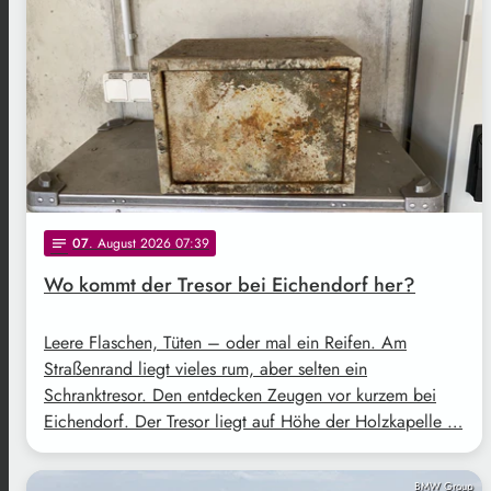
07
. August 2026 07:39
notes
Wo kommt der Tresor bei Eichendorf her?
Leere Flaschen, Tüten – oder mal ein Reifen. Am
Straßenrand liegt vieles rum, aber selten ein
Schranktresor. Den entdecken Zeugen vor kurzem bei
Eichendorf. Der Tresor liegt auf Höhe der Holzkapelle …
BMW Group