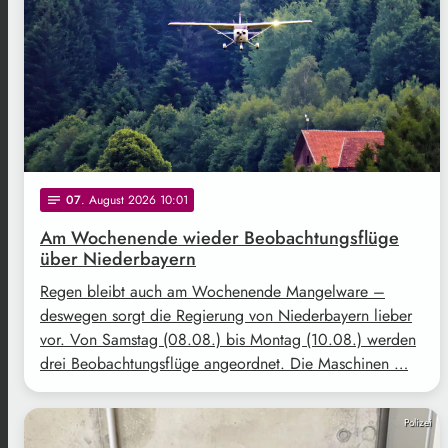
07
. August 2026 10:01
notes
Am Wochenende wieder Beobachtungsflüge
über Niederbayern
Regen bleibt auch am Wochenende Mangelware –
deswegen sorgt die Regierung von Niederbayern lieber
vor. Von Samstag (08.08.) bis Montag (10.08.) werden
drei Beobachtungsflüge angeordnet. Die Maschinen …
Polizei