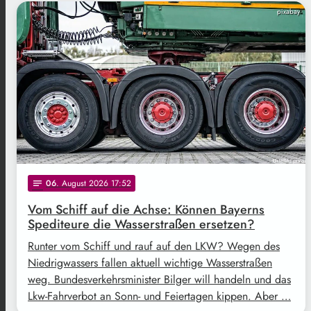
pixabay
06
. August 2026 17:52
notes
Vom Schiff auf die Achse: Können Bayerns
Spediteure die Wasserstraßen ersetzen?
Runter vom Schiff und rauf auf den LKW? Wegen des
Niedrigwassers fallen aktuell wichtige Wasserstraßen
weg. Bundesverkehrsminister Bilger will handeln und das
Lkw-Fahrverbot an Sonn- und Feiertagen kippen. Aber …