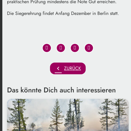
praktischen Prüfung mindestens die Note Gut erreichen.
Die Siegerehrung findet Anfang Dezember in Berlin statt.
chevron_left
ZURÜCK
Das könnte Dich auch interessieren
Freepik