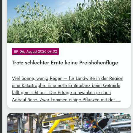
06
. August 2026 09:02
notes
Trotz schlechter Ernte keine Preishöhenflüge
Viel Sonne, wenig Regen – für Landwirte in der Region
eine Katastrophe. Eine erste Erntebilanz beim Getreide
fällt gemischt aus. Die Erträge schwanken je nach
Anbaufläche. Zwar kommen einige Pflanzen mit der …
Funkhaus Landshut