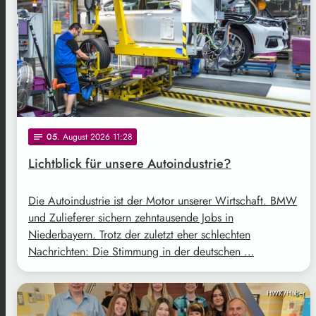
05
. August 2026 11:28
notes
Lichtblick für unsere Autoindustrie?
Die Autoindustrie ist der Motor unserer Wirtschaft. BMW
und Zulieferer sichern zehntausende Jobs in
Niederbayern. Trotz der zuletzt eher schlechten
Nachrichten: Die Stimmung in der deutschen …
HWK/Huber