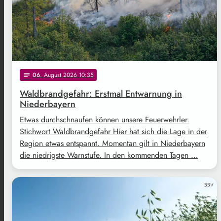
06
. August 2026 10:35
notes
Waldbrandgefahr: Erstmal Entwarnung in
Niederbayern
Etwas durchschnaufen können unsere Feuerwehrler.
Stichwort Waldbrandgefahr Hier hat sich die Lage in der
Region etwas entspannt. Momentan gilt in Niederbayern
die niedrigste Warnstufe. In den kommenden Tagen …
BBV