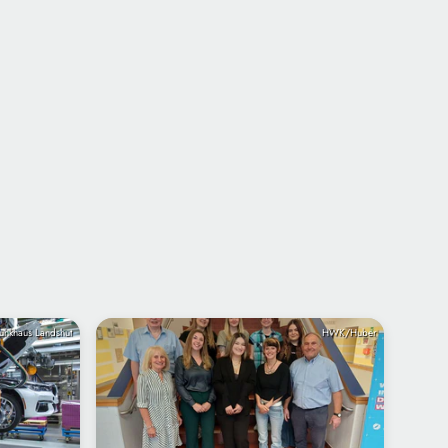
unkhaus Landshut
HWK/Huber