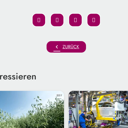
chevron_left
ZURÜCK
ressieren
BBV
F