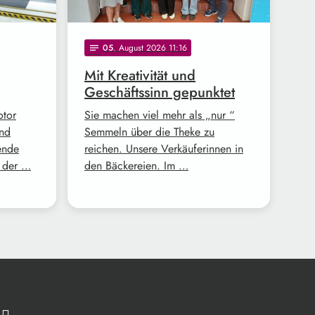
05
. August 2026 11:16
notes
Mit Kreativität und
Geschäftssinn gepunktet
otor
Sie machen viel mehr als „nur “
und
Semmeln über die Theke zu
ende
reichen. Unsere Verkäuferinnen in
z der …
den Bäckereien. Im …