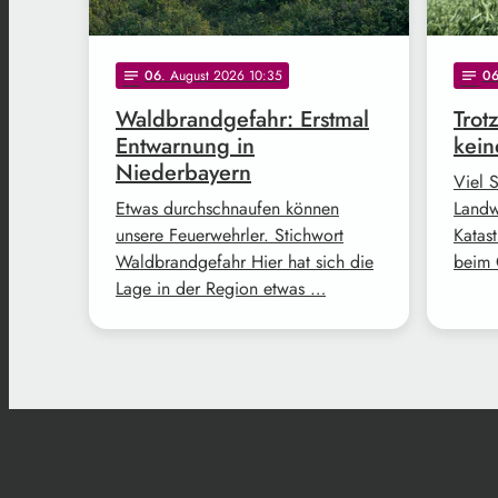
06
. August 2026 10:35
0
notes
notes
Waldbrandgefahr: Erstmal
Trot
Entwarnung in
kein
Niederbayern
Viel 
Etwas durchschnaufen können
Landw
unsere Feuerwehrler. Stichwort
Katast
Waldbrandgefahr Hier hat sich die
beim 
Lage in der Region etwas …