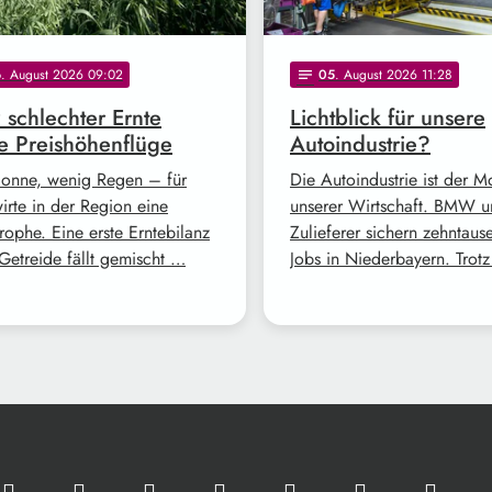
6
. August 2026 09:02
05
. August 2026 11:28
notes
z schlechter Ernte
Lichtblick für unsere
e Preishöhenflüge
Autoindustrie?
Sonne, wenig Regen – für
Die Autoindustrie ist der M
irte in der Region eine
unserer Wirtschaft. BMW 
rophe. Eine erste Erntebilanz
Zulieferer sichern zehntaus
Getreide fällt gemischt …
Jobs in Niederbayern. Trot