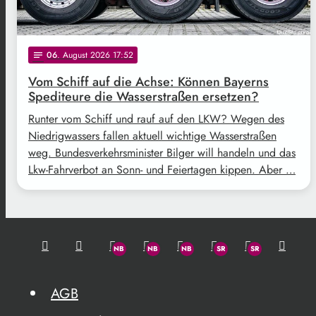
06
. August 2026 17:52
notes
Vom Schiff auf die Achse: Können Bayerns
Spediteure die Wasserstraßen ersetzen?
Runter vom Schiff und rauf auf den LKW? Wegen des
Niedrigwassers fallen aktuell wichtige Wasserstraßen
weg. Bundesverkehrsminister Bilger will handeln und das
Lkw-Fahrverbot an Sonn- und Feiertagen kippen. Aber …
AGB