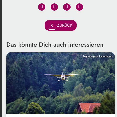
chevron_left
ZURÜCK
Das könnte Dich auch interessieren
RegierungvonNiederbayern