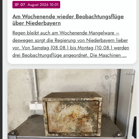
07
. August 2026 10:01
notes
Am Wochenende wieder Beobachtungsflüge
über Niederbayern
Regen bleibt auch am Wochenende Mangelware –
deswegen sorgt die Regierung von Niederbayern lieber
vor. Von Samstag (08.08.) bis Montag (10.08.) werden
drei Beobachtungsflüge angeordnet. Die Maschinen …
Polizei