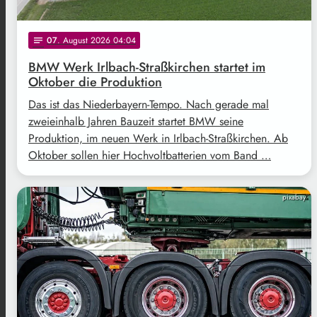
07
. August 2026 04:04
notes
BMW Werk Irlbach-Straßkirchen startet im
Oktober die Produktion
Das ist das Niederbayern-Tempo. Nach gerade mal
zweieinhalb Jahren Bauzeit startet BMW seine
Produktion, im neuen Werk in Irlbach-Straßkirchen. Ab
Oktober sollen hier Hochvoltbatterien vom Band …
pixabay