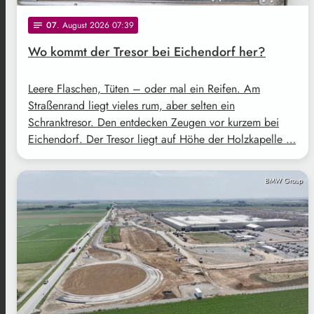
07
. August 2026 07:39
notes
Wo kommt der Tresor bei Eichendorf her?
Leere Flaschen, Tüten – oder mal ein Reifen. Am
Straßenrand liegt vieles rum, aber selten ein
Schranktresor. Den entdecken Zeugen vor kurzem bei
Eichendorf. Der Tresor liegt auf Höhe der Holzkapelle …
BMW Group