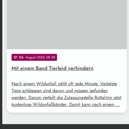
06
. August 2026 08:28
notes
Mit einem Band Tierleid verhindern
Nach einem Wildunfall zählt oft jede Minute. Verletzte
Tiere schleppen sind davon und müssen gefunden
werden. Darum verteilt die Zulassungstelle Rottal-Inn jetzt
kostenlose Wildunfallbänder. Damit kann nach einem …