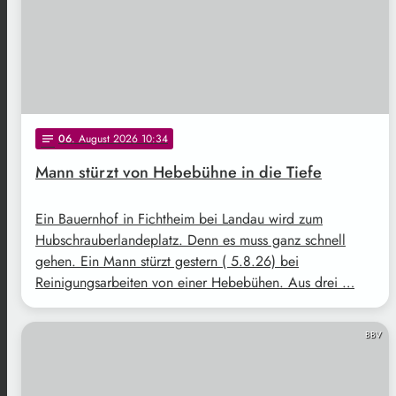
06
. August 2026 10:34
notes
Mann stürzt von Hebebühne in die Tiefe
Ein Bauernhof in Fichtheim bei Landau wird zum
Hubschrauberlandeplatz. Denn es muss ganz schnell
gehen. Ein Mann stürzt gestern ( 5.8.26) bei
Reinigungsarbeiten von einer Hebebühen. Aus drei …
BBV