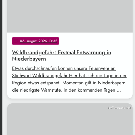
06
. August 2026 10:35
notes
Waldbrandgefahr: Erstmal Entwarnung in
Niederbayern
Etwas durchschnaufen können unsere Feuerwehrler.
Stichwort Waldbrandgefahr Hier hat sich die Lage in der
Region etwas entspannt. Momentan gilt in Niederbayern
die niedrigste Warnstufe. In den kommenden Tagen …
FunkhausLandshut