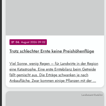
06
. August 2026 09:02
notes
Trotz schlechter Ernte keine Preishöhenflüge
Viel Sonne, wenig Regen – für Landwirte in der Region
eine Katastrophe. Eine erste Erntebilanz beim Getreide
fällt gemischt aus. Die Erträge schwanken je nach
Anbaufläche. Zwar kommen einige Pflanzen mit der …
Landratsamt Rottal-Inn