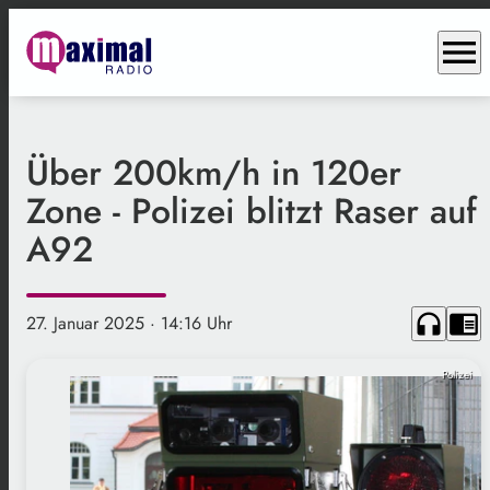
menu
Über 200km/h in 120er
Zone - Polizei blitzt Raser auf
A92
headphones
chrome_reader_mode
27. Januar 2025
· 14:16 Uhr
Polizei