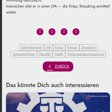
Wohnung durchsucht.
Inzwischen sitzt er in einer JVA – die Kripo Straubing ermittelt
weiter.
Getränkemarkt
JVA
Kripo
Polizei
Straubing
Tatverdächtiger
Überfall
Waffe
Wohnungsdurchsuchung
chevron_left
ZURÜCK
Das könnte Dich auch interessieren
Funkhaus Landshut