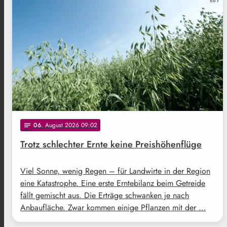
06
. August 2026 09:02
notes
Trotz schlechter Ernte keine Preishöhenflüge
Viel Sonne, wenig Regen – für Landwirte in der Region
eine Katastrophe. Eine erste Erntebilanz beim Getreide
fällt gemischt aus. Die Erträge schwanken je nach
Anbaufläche. Zwar kommen einige Pflanzen mit der …