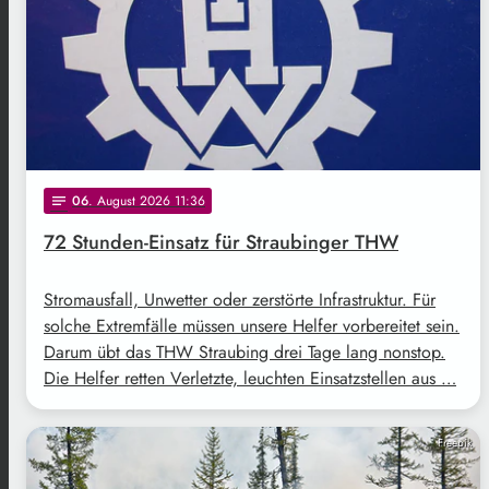
06
. August 2026 11:36
notes
72 Stunden-Einsatz für Straubinger THW
Stromausfall, Unwetter oder zerstörte Infrastruktur. Für
solche Extremfälle müssen unsere Helfer vorbereitet sein.
Darum übt das THW Straubing drei Tage lang nonstop.
Die Helfer retten Verletzte, leuchten Einsatzstellen aus …
Freepik