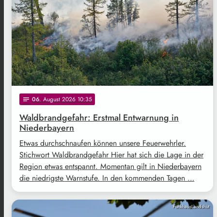
06
. August 2026 10:35
notes
Waldbrandgefahr: Erstmal Entwarnung in
Niederbayern
Etwas durchschnaufen können unsere Feuerwehrler.
Stichwort Waldbrandgefahr Hier hat sich die Lage in der
Region etwas entspannt. Momentan gilt in Niederbayern
die niedrigste Warnstufe. In den kommenden Tagen …
FunkhausLandshut