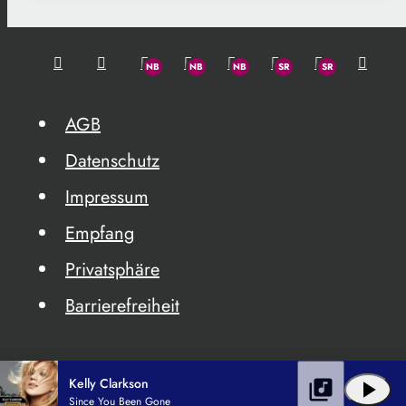
AGB
Datenschutz
Impressum
Empfang
Privatsphäre
Barrierefreiheit
Kelly Clarkson
library_music
play_arrow
Since You Been Gone