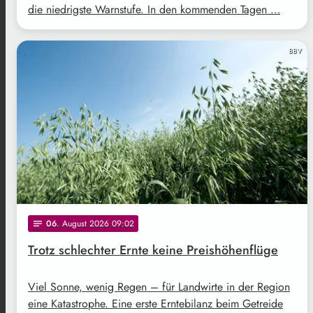
die niedrigste Warnstufe. In den kommenden Tagen …
BBV
06
. August 2026 09:02
notes
Trotz schlechter Ernte keine Preishöhenflüge
Viel Sonne, wenig Regen – für Landwirte in der Region
eine Katastrophe. Eine erste Erntebilanz beim Getreide