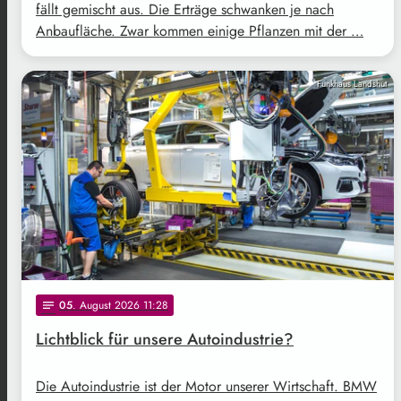
fällt gemischt aus. Die Erträge schwanken je nach
Anbaufläche. Zwar kommen einige Pflanzen mit der …
Funkhaus Landshut
05
. August 2026 11:28
notes
Lichtblick für unsere Autoindustrie?
Die Autoindustrie ist der Motor unserer Wirtschaft. BMW