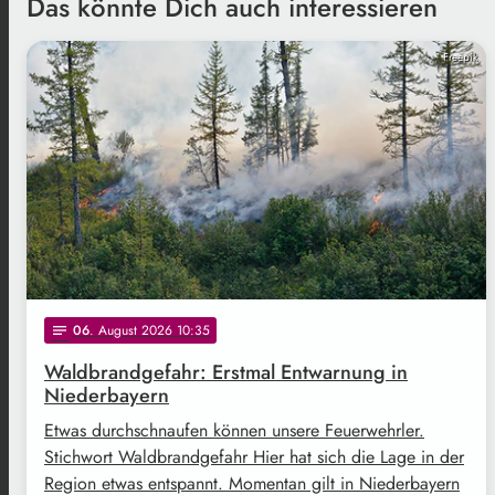
Das könnte Dich auch interessieren
Freepik
06
. August 2026 10:35
notes
Waldbrandgefahr: Erstmal Entwarnung in
Niederbayern
Etwas durchschnaufen können unsere Feuerwehrler.
Stichwort Waldbrandgefahr Hier hat sich die Lage in der
Region etwas entspannt. Momentan gilt in Niederbayern