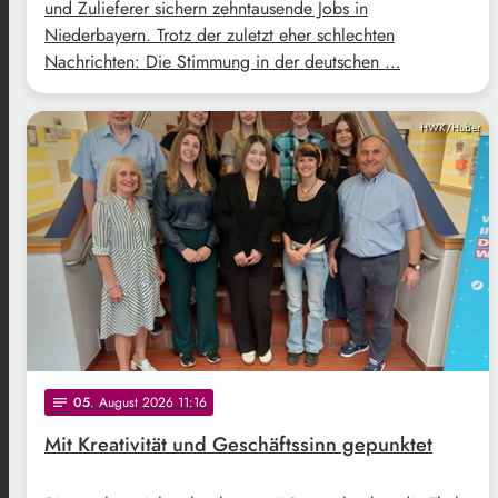
und Zulieferer sichern zehntausende Jobs in
Niederbayern. Trotz der zuletzt eher schlechten
Nachrichten: Die Stimmung in der deutschen …
HWK/Huber
05
. August 2026 11:16
notes
Mit Kreativität und Geschäftssinn gepunktet