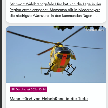
Stichwort Waldbrandgefahr Hier hat sich die Lage in der
Region etwas entspannt. Momentan gilt in Niederbayern
die niedrigste Warnstufe. In den kommenden Tagen …
FunkhausLandshut
06
. August 2026 10:34
notes
Mann stürzt von Hebebühne in die Tiefe