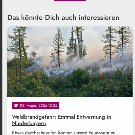
Das könnte Dich auch interessieren
Freepik
06
. August 2026 10:35
notes
Waldbrandgefahr: Erstmal Entwarnung in
Niederbayern
Etwas durchschnaufen können unsere Feuerwehrler.