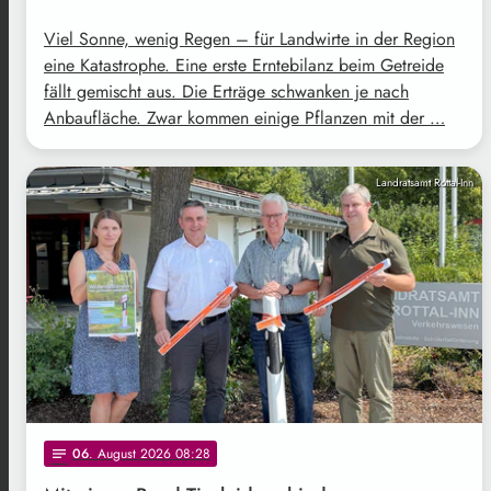
Viel Sonne, wenig Regen – für Landwirte in der Region
eine Katastrophe. Eine erste Erntebilanz beim Getreide
fällt gemischt aus. Die Erträge schwanken je nach
Anbaufläche. Zwar kommen einige Pflanzen mit der …
Landratsamt Rottal-Inn
06
. August 2026 08:28
notes