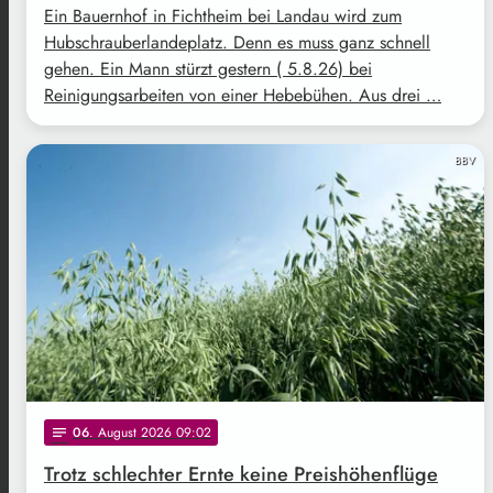
Ein Bauernhof in Fichtheim bei Landau wird zum
Hubschrauberlandeplatz. Denn es muss ganz schnell
gehen. Ein Mann stürzt gestern ( 5.8.26) bei
Reinigungsarbeiten von einer Hebebühen. Aus drei …
BBV
06
. August 2026 09:02
notes
Trotz schlechter Ernte keine Preishöhenflüge