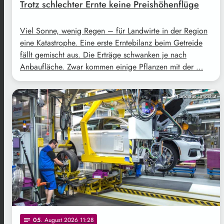
Trotz schlechter Ernte keine Preishöhenflüge
Viel Sonne, wenig Regen – für Landwirte in der Region
eine Katastrophe. Eine erste Erntebilanz beim Getreide
fällt gemischt aus. Die Erträge schwanken je nach
Anbaufläche. Zwar kommen einige Pflanzen mit der …
Funkhaus Landshut
05
. August 2026 11:28
notes