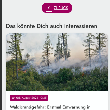
chevron_left
ZURÜCK
Das könnte Dich auch interessieren
Freepik
06
. August 2026 10:35
notes
Waldbrandgefahr: Erstmal Entwarnung in