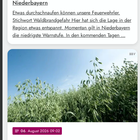
Niederbayern
Etwas durchschnaufen können unsere Feuerwehrler.
Stichwort Waldbrandgefahr Hier hat sich die Lage in der
Region etwas entspannt. Momentan gilt in Niederbayern
die niedrigste Warnstufe. In den kommenden Tagen …
BBV
06
. August 2026 09:02
notes