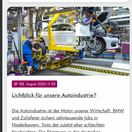
Funkhaus Landshut
05
. August 2026 11:28
notes
Lichtblick für unsere Autoindustrie?
Die Autoindustrie ist der Motor unserer Wirtschaft. BMW
und Zulieferer sichern zehntausende Jobs in
Niederbayern. Trotz der zuletzt eher schlechten
Nachrichten: Die Stimmung in der deutschen …