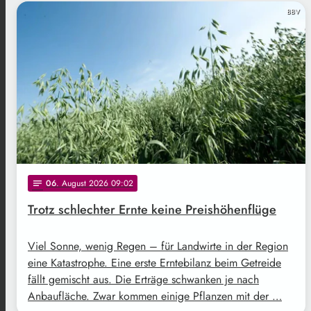
BBV
06
. August 2026 09:02
notes
Trotz schlechter Ernte keine Preishöhenflüge
Viel Sonne, wenig Regen – für Landwirte in der Region
eine Katastrophe. Eine erste Erntebilanz beim Getreide
fällt gemischt aus. Die Erträge schwanken je nach
Anbaufläche. Zwar kommen einige Pflanzen mit der …