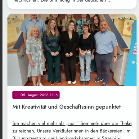
HWK/Huber
05
. August 2026 11:16
notes
Mit Kreativität und Geschäftssinn gepunktet
Sie machen viel mehr als „nur “ Semmeln über die Theke
zu reichen. Unsere Verkäuferinnen in den Bäckereien. Im
Bildungszentrum der Handwerkskammer in Straubing