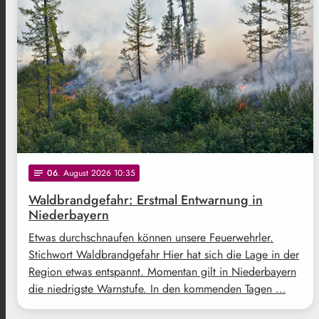
06
. August 2026 10:35
notes
Waldbrandgefahr: Erstmal Entwarnung in
Niederbayern
Etwas durchschnaufen können unsere Feuerwehrler.
Stichwort Waldbrandgefahr Hier hat sich die Lage in der
Region etwas entspannt. Momentan gilt in Niederbayern
die niedrigste Warnstufe. In den kommenden Tagen …