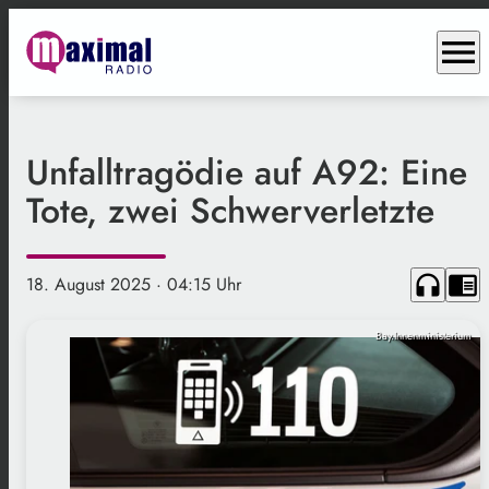
menu
Unfalltragödie auf A92: Eine
Tote, zwei Schwerverletzte
headphones
chrome_reader_mode
18. August 2025
· 04:15 Uhr
Bay.Innenministerium