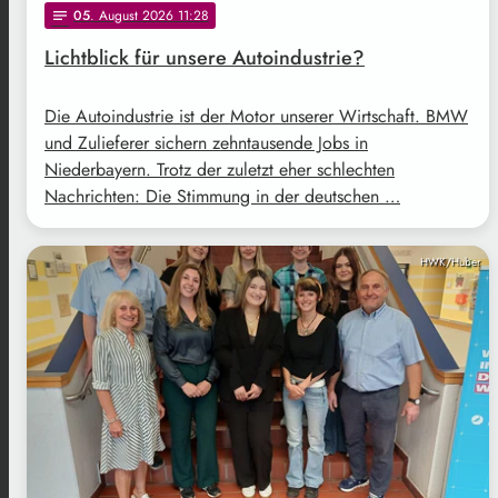
05
. August 2026 11:28
notes
Lichtblick für unsere Autoindustrie?
Die Autoindustrie ist der Motor unserer Wirtschaft. BMW
und Zulieferer sichern zehntausende Jobs in
Niederbayern. Trotz der zuletzt eher schlechten
Nachrichten: Die Stimmung in der deutschen …
HWK/Huber