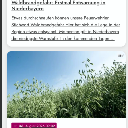
Waldbrandgefahr: Erstmal Entwarnung in
Niederbayern
Etwas durchschnaufen können unsere Feuerwehrler.
Stichwort Waldbrandgefahr Hier hat sich die Lage in der
Region etwas entspannt. Momentan gilt in Niederbayern
die niedrigste Warnstufe. In den kommenden Tagen …
BBV
06
. August 2026 09:02
notes