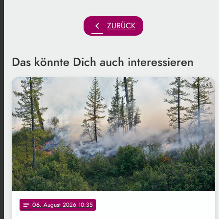
chevron_left
ZURÜCK
Das könnte Dich auch interessieren
Freepik
06
. August 2026 10:35
notes