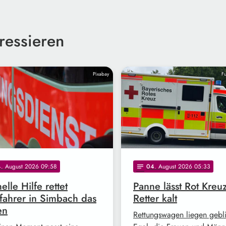
ressieren
Pixabay
Fu
4
. August 2026 09:58
04
. August 2026 05:33
notes
elle Hilfe rettet
Panne lässt Rot Kreuz
fahrer in Simbach das
Retter kalt
en
Rettungswagen liegen gebl