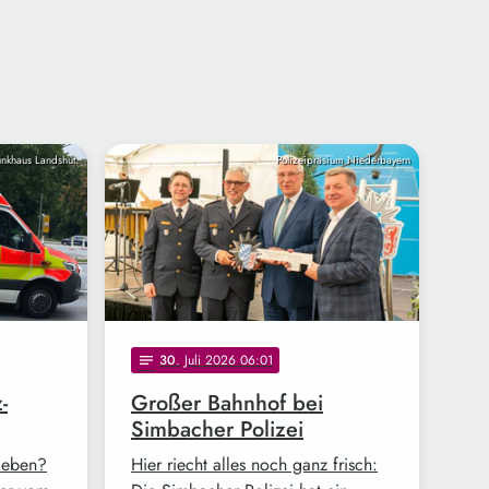
nkhaus Landshut.
Polizeipräsium Niederbayern
30
. Juli 2026 06:01
notes
-
Großer Bahnhof bei
Simbacher Polizei
ieben?
Hier riecht alles noch ganz frisch: