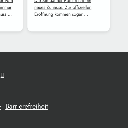
ner vom
Die Simbacher Polizei hat ein
 immer
neues Zuhause. Zur offiziellen
muss …
Eröffnung kommen sogar …
e
Barrierefreiheit