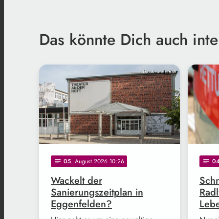
Das könnte Dich auch inte
TheateranderRott
05
. August 2026 10:26
0
notes
notes
Wackelt der
Schn
Sanierungszeitplan in
Radl
Eggenfelden?
Leb