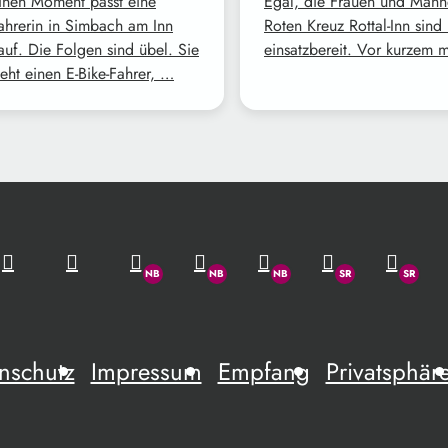
inen Moment passt eine
Egal, die Frauen und Män
ahrerin in Simbach am Inn
Roten Kreuz Rottal-Inn sind
auf. Die Folgen sind übel. Sie
einsatzbereit. Vor kurzem 
ieht einen E-Bike-Fahrer, …
nschutz
Impressum
Empfang
Privatsphär