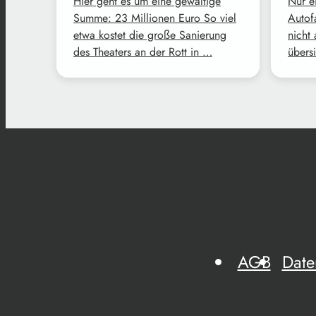
Hier geht es um eine gewaltige
Nur e
Summe: 23 Millionen Euro So viel
Autof
etwa kostet die große Sanierung
nicht 
des Theaters an der Rott in …
übers
AGB
Date