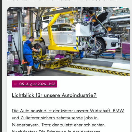
Funkhaus Landshut
05
. August 2026 11:28
notes
Lichtblick für unsere Autoindustrie?
Die Autoindustrie ist der Motor unserer Wirtschaft. BMW
und Zulieferer sichern zehntausende Jobs in
Niederbayern. Trotz der zuletzt eher schlechten
Nachrichten: Die Stimmung in der deutschen …