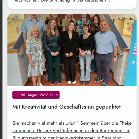
HWK/Huber
05
. August 2026 11:16
notes
Mit Kreativität und Geschäftssinn gepunktet
Sie machen viel mehr als „nur “ Semmeln über die Theke
zu reichen. Unsere Verkäuferinnen in den Bäckereien. Im
Bildungszentrum der Handwerkskammer in Straubing