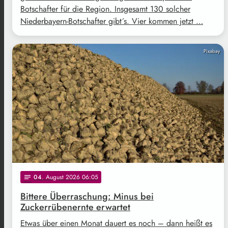
Botschafter für die Region. Insgesamt 130 solcher
Niederbayern-Botschafter gibt´s. Vier kommen jetzt …
Pixabay
04
. August 2026 06:05
notes
Bittere Überraschung: Minus bei
Zuckerrübenernte erwartet
Etwas über einen Monat dauert es noch – dann heißt es