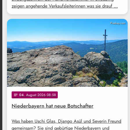
zeigen angehende Verkaufsleiterinnen was sie drauf …
Pixabay.com
04
. August 2026 08:58
notes
Niederbayern hat neue Botschafter
Was haben Uschi Glas, Django Asül und Severin Freund
gemeinsam? Sie sind gebürtige Niederbayern und