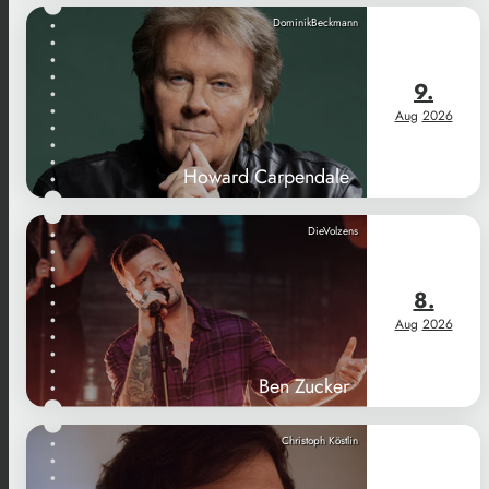
DominikBeckmann
9.
Aug
2026
Howard Carpendale
DieVolzens
8.
Aug
2026
Ben Zucker
Christoph Köstlin