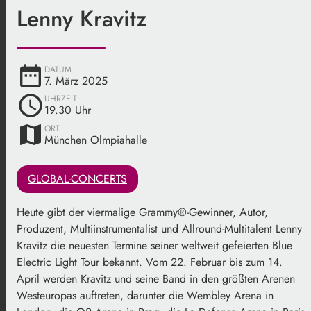
Lenny Kravitz
date_range
DATUM
7. März 2025
schedule
UHRZEIT
19.30 Uhr
map
ORT
München Olmpiahalle
GLOBAL-CONCERTS
Heute gibt der viermalige Grammy®-Gewinner, Autor,
Produzent, Multiinstrumentalist und Allround-Multitalent Lenny
Kravitz die neuesten Termine seiner weltweit gefeierten Blue
Electric Light Tour bekannt. Vom 22. Februar bis zum 14.
April werden Kravitz und seine Band in den größten Arenen
Westeuropas auftreten, darunter die Wembley Arena in