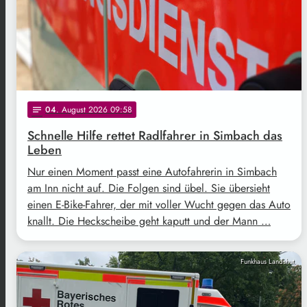
04
. August 2026 09:58
notes
Schnelle Hilfe rettet Radlfahrer in Simbach das
Leben
Nur einen Moment passt eine Autofahrerin in Simbach
am Inn nicht auf. Die Folgen sind übel. Sie übersieht
einen E-Bike-Fahrer, der mit voller Wucht gegen das Auto
knallt. Die Heckscheibe geht kaputt und der Mann …
Funkhaus Landshut.