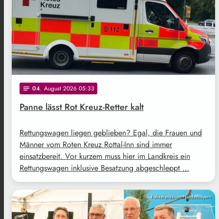
04
. August 2026 05:33
notes
Panne lässt Rot Kreuz-Retter kalt
Rettungswagen liegen geblieben? Egal, die Frauen und
Männer vom Roten Kreuz Rottal-Inn sind immer
einsatzbereit. Vor kurzem muss hier im Landkreis ein
Rettungswagen inklusive Besatzung abgeschleppt …
Polizeipräsium Niederbayern