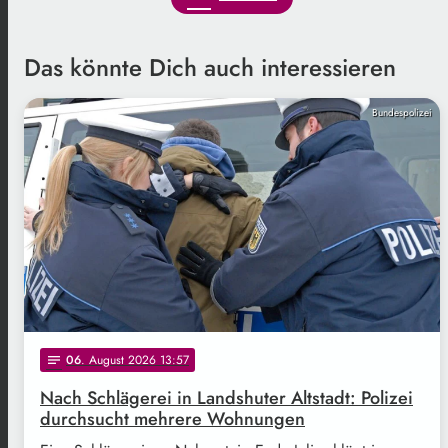
Das könnte Dich auch interessieren
Bundespolizei
06
. August 2026 13:57
notes
Nach Schlägerei in Landshuter Altstadt: Polizei
durchsucht mehrere Wohnungen