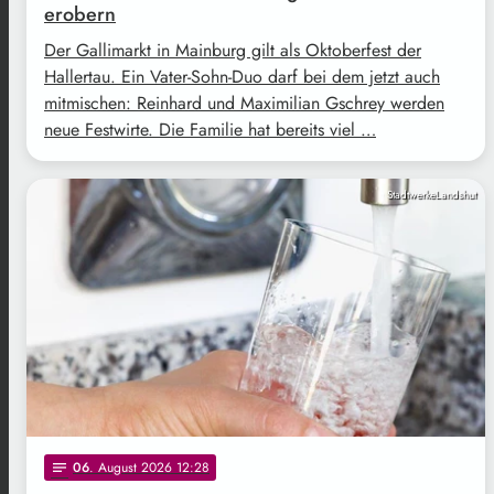
erobern
Der Gallimarkt in Mainburg gilt als Oktoberfest der
Hallertau. Ein Vater-Sohn-Duo darf bei dem jetzt auch
mitmischen: Reinhard und Maximilian Gschrey werden
neue Festwirte. Die Familie hat bereits viel …
StadtwerkeLandshut
06
. August 2026 12:28
notes