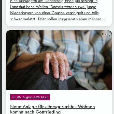
Eine Schlägerei am Nahensteig Ende Juli schlägt in
Landshut hohe Wellen. Damals werden zwei junge
Niederbayern von einer Gruppe verprügelt und teils
schwer verletzt. Täter sollen insgesamt sieben Männer …
Pixabay
06
. August 2026 13:28
notes
Neue Anlage für altersgerechtes Wohnen
kommt nach Gottfrieding