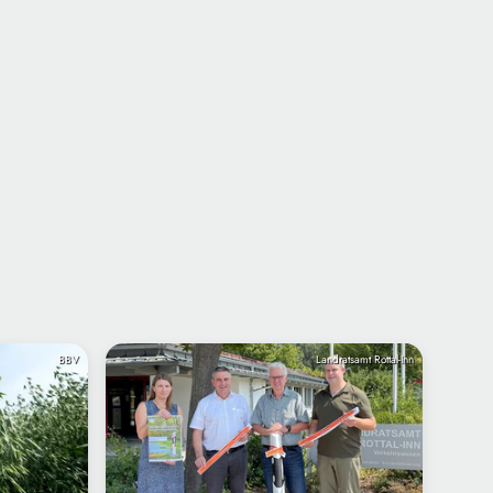
BBV
Landratsamt Rottal-Inn