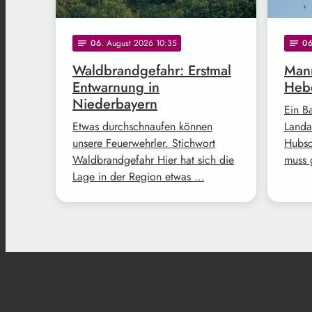
06
. August 2026 10:35
0
notes
notes
Waldbrandgefahr: Erstmal
Mann
Entwarnung in
Hebe
Niederbayern
Ein B
Etwas durchschnaufen können
Landa
unsere Feuerwehrler. Stichwort
Hubsc
Waldbrandgefahr Hier hat sich die
muss 
Lage in der Region etwas …