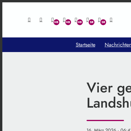
Startseite
Nachrichte
Vier g
Landsh
16. März 2026
· 06:4