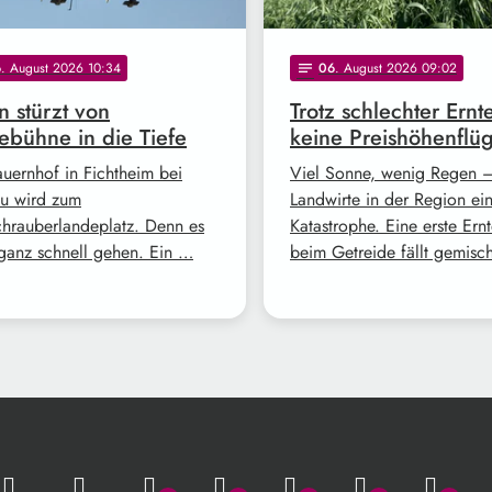
6
. August 2026 10:34
06
. August 2026 09:02
notes
 stürzt von
Trotz schlechter Ernt
bühne in die Tiefe
keine Preishöhenflü
auernhof in Fichtheim bei
Viel Sonne, wenig Regen –
u wird zum
Landwirte in der Region ei
hrauberlandeplatz. Denn es
Katastrophe. Eine erste Ern
ganz schnell gehen. Ein …
beim Getreide fällt gemisc