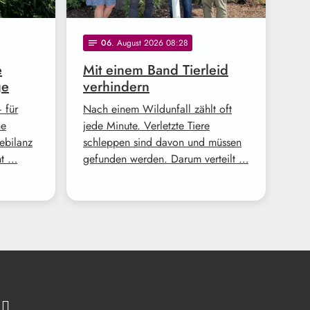
06
. August 2026 08:28
notes
e
Mit einem Band Tierleid
ge
verhindern
 für
Nach einem Wildunfall zählt oft
ne
jede Minute. Verletzte Tiere
tebilanz
schleppen sind davon und müssen
ht …
gefunden werden. Darum verteilt …