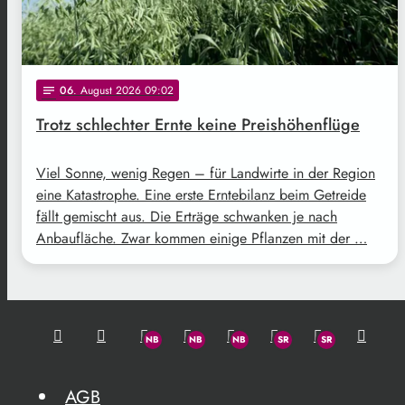
06
. August 2026 09:02
notes
Trotz schlechter Ernte keine Preishöhenflüge
Viel Sonne, wenig Regen – für Landwirte in der Region
eine Katastrophe. Eine erste Erntebilanz beim Getreide
fällt gemischt aus. Die Erträge schwanken je nach
Anbaufläche. Zwar kommen einige Pflanzen mit der …
AGB