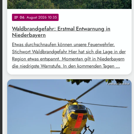
06
. August 2026 10:35
notes
Waldbrandgefahr: Erstmal Entwarnung in
Niederbayern
Etwas durchschnaufen können unsere Feuerwehrler.
Stichwort Waldbrandgefahr Hier hat sich die Lage in der
Region etwas entspannt. Momentan gilt in Niederbayern
die niedrigste Warnstufe. In den kommenden Tagen …
FunkhausLandshut