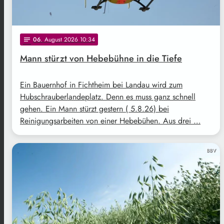
06
. August 2026 10:34
notes
Mann stürzt von Hebebühne in die Tiefe
Ein Bauernhof in Fichtheim bei Landau wird zum
Hubschrauberlandeplatz. Denn es muss ganz schnell
gehen. Ein Mann stürzt gestern ( 5.8.26) bei
Reinigungsarbeiten von einer Hebebühen. Aus drei …
BBV