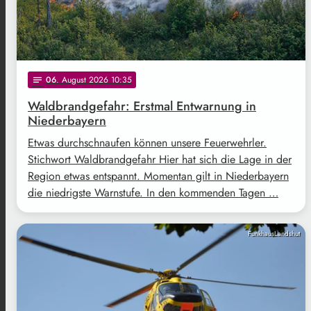
06
. August 2026 10:35
notes
Waldbrandgefahr: Erstmal Entwarnung in
Niederbayern
Etwas durchschnaufen können unsere Feuerwehrler.
Stichwort Waldbrandgefahr Hier hat sich die Lage in der
Region etwas entspannt. Momentan gilt in Niederbayern
die niedrigste Warnstufe. In den kommenden Tagen …
FunkhausLandshut