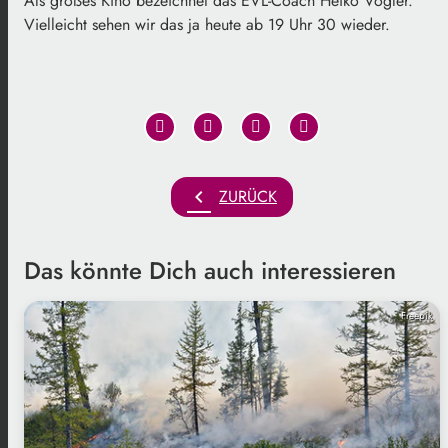
Als großes Kino bezeichnet das EVL-Coach Heiko Vogler.
Vielleicht sehen wir das ja heute ab 19 Uhr 30 wieder.
chevron_left
ZURÜCK
Das könnte Dich auch interessieren
Freepik