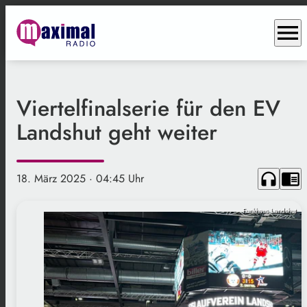
menu
Viertelfinalserie für den EV
Landshut geht weiter
headphones
chrome_reader_mode
18. März 2025
· 04:45 Uhr
Funkhaus Landshut