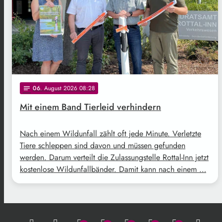
06
. August 2026 08:28
notes
Mit einem Band Tierleid verhindern
Nach einem Wildunfall zählt oft jede Minute. Verletzte
Tiere schleppen sind davon und müssen gefunden
werden. Darum verteilt die Zulassungstelle Rottal-Inn jetzt
kostenlose Wildunfallbänder. Damit kann nach einem …