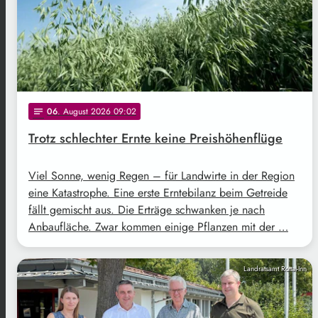
06
. August 2026 09:02
notes
Trotz schlechter Ernte keine Preishöhenflüge
Viel Sonne, wenig Regen – für Landwirte in der Region
eine Katastrophe. Eine erste Erntebilanz beim Getreide
fällt gemischt aus. Die Erträge schwanken je nach
Anbaufläche. Zwar kommen einige Pflanzen mit der …
Landratsamt Rottal-Inn