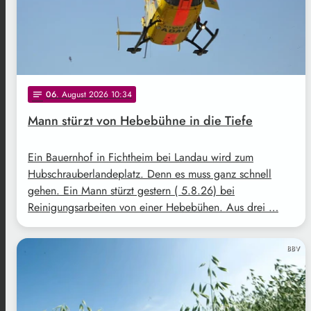
06
. August 2026 10:34
notes
Mann stürzt von Hebebühne in die Tiefe
Ein Bauernhof in Fichtheim bei Landau wird zum
Hubschrauberlandeplatz. Denn es muss ganz schnell
gehen. Ein Mann stürzt gestern ( 5.8.26) bei
Reinigungsarbeiten von einer Hebebühen. Aus drei …
BBV