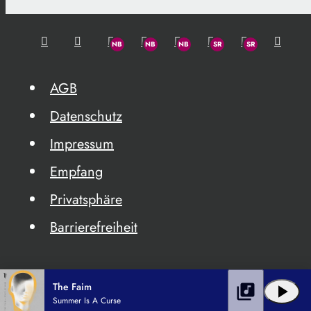
AGB
Datenschutz
Impressum
Empfang
Privatsphäre
Barrierefreiheit
The Faim
library_music
play_arrow
Summer Is A Curse