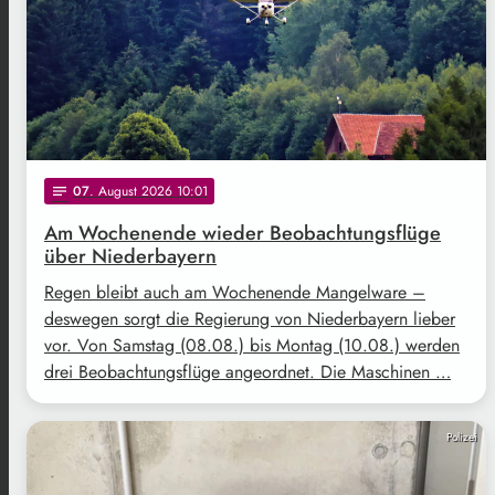
07
. August 2026 10:01
notes
Am Wochenende wieder Beobachtungsflüge
über Niederbayern
Regen bleibt auch am Wochenende Mangelware –
deswegen sorgt die Regierung von Niederbayern lieber
vor. Von Samstag (08.08.) bis Montag (10.08.) werden
drei Beobachtungsflüge angeordnet. Die Maschinen …
Polizei