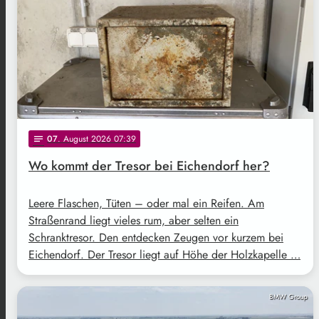
07
. August 2026 07:39
notes
Wo kommt der Tresor bei Eichendorf her?
Leere Flaschen, Tüten – oder mal ein Reifen. Am
Straßenrand liegt vieles rum, aber selten ein
Schranktresor. Den entdecken Zeugen vor kurzem bei
Eichendorf. Der Tresor liegt auf Höhe der Holzkapelle …
BMW Group