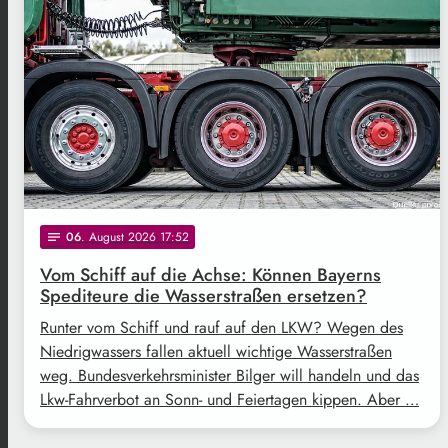
06
. August 2026 17:52
notes
Vom Schiff auf die Achse: Können Bayerns
Spediteure die Wasserstraßen ersetzen?
Runter vom Schiff und rauf auf den LKW? Wegen des
Niedrigwassers fallen aktuell wichtige Wasserstraßen
weg. Bundesverkehrsminister Bilger will handeln und das
Lkw-Fahrverbot an Sonn- und Feiertagen kippen. Aber …