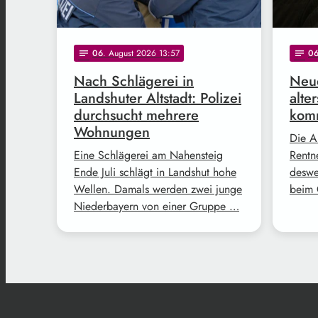
06
. August 2026 13:57
0
notes
notes
Nach Schlägerei in
Neue
Landshuter Altstadt: Polizei
alte
durchsucht mehrere
komm
Wohnungen
Die A
Eine Schlägerei am Nahensteig
Rentne
Ende Juli schlägt in Landshut hohe
deswe
Wellen. Damals werden zwei junge
beim 
Niederbayern von einer Gruppe …