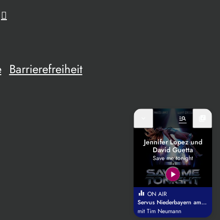
e
Barrierefreiheit
expand_more
manage_search
library_music
Jennifer Lopez und
David Guetta
Save me tonight
play_arrow
equalizer
ON AIR
Servus Niederbayern am Mittag
mit Tim Neumann