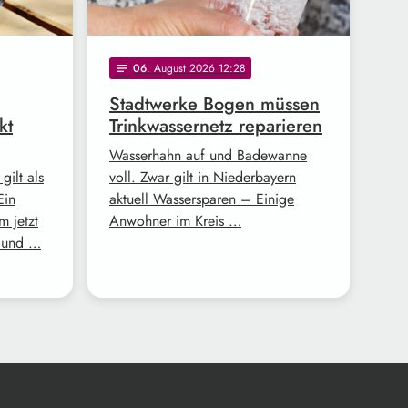
06
. August 2026 12:28
notes
Stadtwerke Bogen müssen
kt
Trinkwassernetz reparieren
Wasserhahn auf und Badewanne
gilt als
voll. Zwar gilt in Niederbayern
Ein
aktuell Wassersparen – Einige
m jetzt
Anwohner im Kreis …
d und …