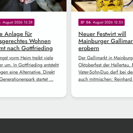
6
. August 2026 13:28
06
. August 2026 12:53
notes
 Anlage für
Neuer Festwirt will
rsgerechtes Wohnen
Mainburger Gallimar
t nach Gottfrieding
erobern
ngst vorm Heim treibt viele
Der Gallimarkt in Mainburg 
r um. In Gottfrieding entsteht
Oktoberfest der Hallertau. 
gen eine Alternative. Direkt
Vater-Sohn-Duo darf bei de
Generationenpark startet …
auch mitmischen: Reinhar