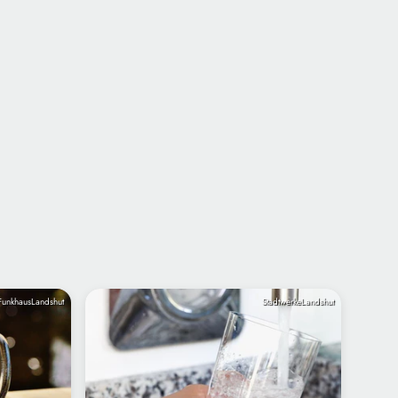
FunkhausLandshut
StadtwerkeLandshut