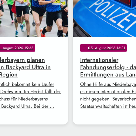
5
. August 2026 15:33
05
. August 2026 13:31
notes
erbayern planen
Internationaler
en Backyard Ultra in
Fahndungserfolg - d
Region
Ermittlungen aus Lan
ntlich bekommt kein Läufer
Ohne Hilfe aus Niederbayer
 Drehwurm. Im Herbst fällt der
es diesen internationalen Ei
schuss für Niederbayerns
nicht gegeben. Bayerische
n Backyard Ultra. Bei der …
Staatsanwaltschaften ist he