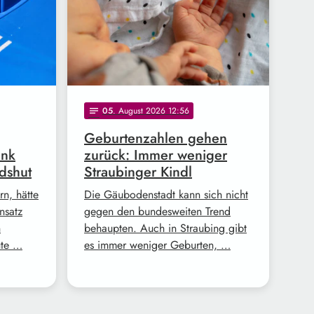
05
. August 2026 12:56
notes
Geburtenzahlen gehen
ank
zurück: Immer weniger
dshut
Straubinger Kindl
n, hätte
Die Gäubodenstadt kann sich nicht
nsatz
gegen den bundesweiten Trend
n
behaupten. Auch in Straubing gibt
ute …
es immer weniger Geburten, …