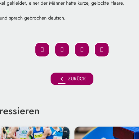
nkel gekleidet, einer der Männer hatte kurze, gelockte Haare,
 und sprach gebrochen deutsch.
chevron_left
ZURÜCK
ressieren
Pixabay