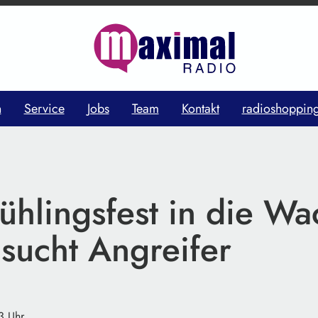
n
Service
Jobs
Team
Kontakt
radioshoppin
hlingsfest in die Wa
 sucht Angreifer
3 Uhr