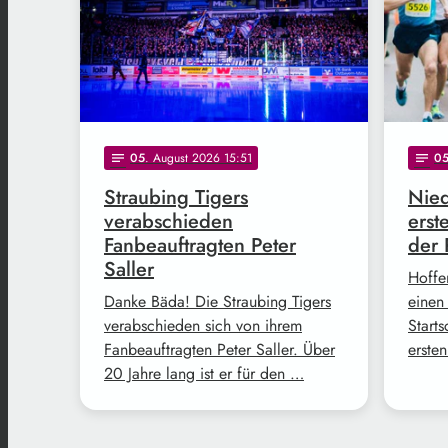
05
. August 2026 15:51
0
notes
notes
Straubing Tigers
Nied
verabschieden
erst
Fanbeauftragten Peter
der 
Saller
Hoffe
Danke Bäda! Die Straubing Tigers
einen
verabschieden sich von ihrem
Start
Fanbeauftragten Peter Saller. Über
erste
20 Jahre lang ist er für den …