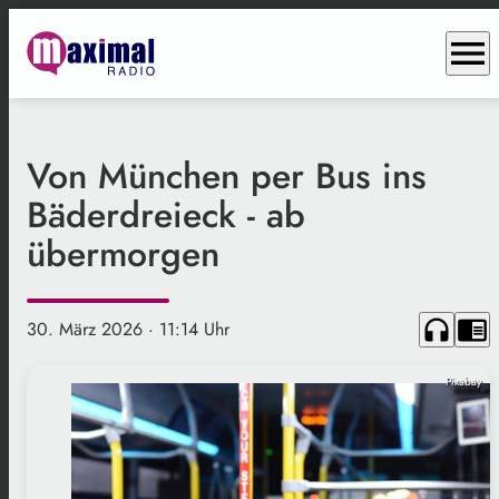
menu
Von München per Bus ins
Bäderdreieck - ab
übermorgen
headphones
chrome_reader_mode
30. März 2026
· 11:14 Uhr
Pixabay