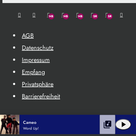
AGB
Datenschutz
Impressum
Empfang
Privatsphäre
Barrierefreiheit
Cameo
library_music
play_arrow
Word Up!