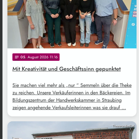
05
. August 2026 11:16
notes
Mit Kreativität und Geschäftssinn gepunktet
Sie machen viel mehr als „nur “ Semmeln über die Theke
zu reichen. Unsere Verkäuferinnen in den Bäckereien. Im
Bildungszentrum der Handwerkskammer in Straubing
zeigen angehende Verkaufsleiterinnen was sie drauf …
TheateranderRott