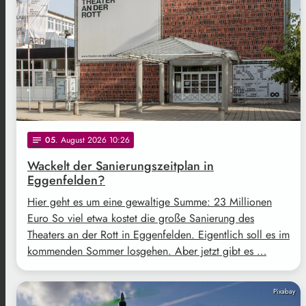
05
. August 2026 10:26
notes
Wackelt der Sanierungszeitplan in
Eggenfelden?
Hier geht es um eine gewaltige Summe: 23 Millionen
Euro So viel etwa kostet die große Sanierung des
Theaters an der Rott in Eggenfelden. Eigentlich soll es im
kommenden Sommer losgehen. Aber jetzt gibt es …
Pixabay