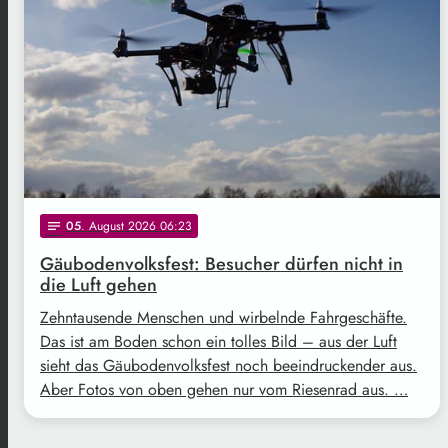
05
. August 2026 06:23
notes
Gäubodenvolksfest: Besucher dürfen nicht in
die Luft gehen
Zehntausende Menschen und wirbelnde Fahrgeschäfte.
Das ist am Boden schon ein tolles Bild – aus der Luft
sieht das Gäubodenvolksfest noch beeindruckender aus.
Aber Fotos von oben gehen nur vom Riesenrad aus. …