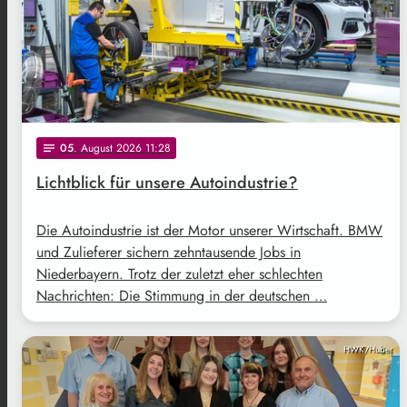
05
. August 2026 11:28
notes
Lichtblick für unsere Autoindustrie?
Die Autoindustrie ist der Motor unserer Wirtschaft. BMW
und Zulieferer sichern zehntausende Jobs in
Niederbayern. Trotz der zuletzt eher schlechten
Nachrichten: Die Stimmung in der deutschen …
HWK/Huber