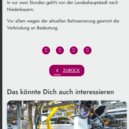
In nur zwei Stunden geht’s von der Landeshauptstadt nach
Niederbayern.
Vor allem wegen der aktuellen Bahnsanierung gewinnt die
Verbindung an Bedeutung.
chevron_left
ZURÜCK
Das könnte Dich auch interessieren
Funkhaus Landshut