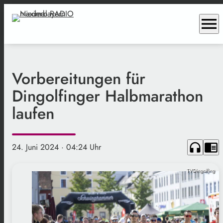
menu
Vorbereitungen für
Dingolfinger Halbmarathon
laufen
headphones
chrome_reader_mode
24. Juni 2024
· 04:24 Uhr
TVDingolfing