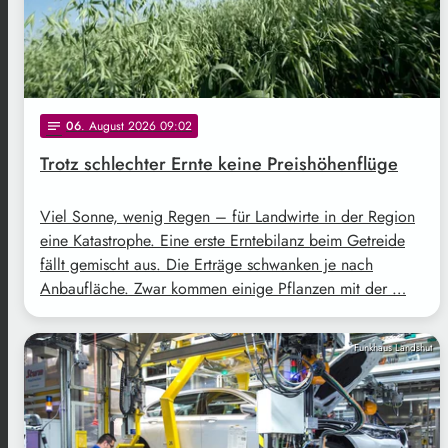
06
. August 2026 09:02
notes
Trotz schlechter Ernte keine Preishöhenflüge
Viel Sonne, wenig Regen – für Landwirte in der Region
eine Katastrophe. Eine erste Erntebilanz beim Getreide
fällt gemischt aus. Die Erträge schwanken je nach
Anbaufläche. Zwar kommen einige Pflanzen mit der …
Funkhaus Landshut