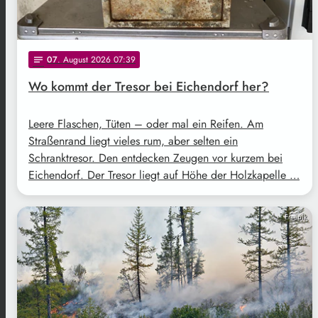
07
. August 2026 07:39
notes
Wo kommt der Tresor bei Eichendorf her?
Leere Flaschen, Tüten – oder mal ein Reifen. Am
Straßenrand liegt vieles rum, aber selten ein
Schranktresor. Den entdecken Zeugen vor kurzem bei
Eichendorf. Der Tresor liegt auf Höhe der Holzkapelle …
Freepik