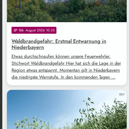
06
. August 2026 10:35
notes
Waldbrandgefahr: Erstmal Entwarnung in
Niederbayern
Etwas durchschnaufen können unsere Feuerwehrler.
Stichwort Waldbrandgefahr Hier hat sich die Lage in der
Region etwas entspannt. Momentan gilt in Niederbayern
die niedrigste Warnstufe. In den kommenden Tagen …
BBV