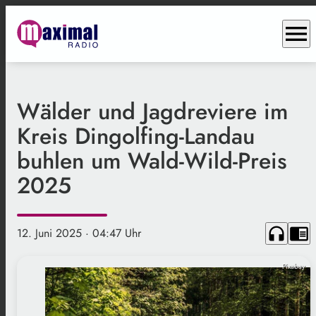
menu
Wälder und Jagdreviere im
Kreis Dingolfing-Landau
buhlen um Wald-Wild-Preis
2025
headphones
chrome_reader_mode
12. Juni 2025
· 04:47 Uhr
Pixabay