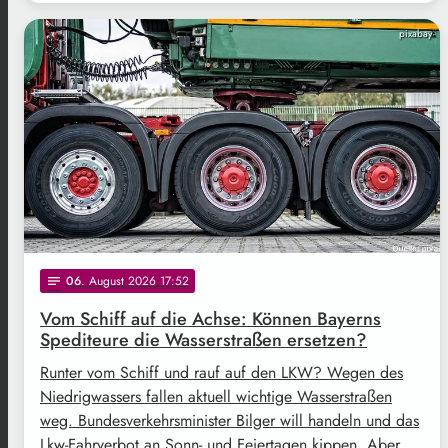
pixabay
06
. August 2026 17:52
notes
Vom Schiff auf die Achse: Können Bayerns
Spediteure die Wasserstraßen ersetzen?
Runter vom Schiff und rauf auf den LKW? Wegen des
Niedrigwassers fallen aktuell wichtige Wasserstraßen
weg. Bundesverkehrsminister Bilger will handeln und das
Lkw-Fahrverbot an Sonn- und Feiertagen kippen. Aber …