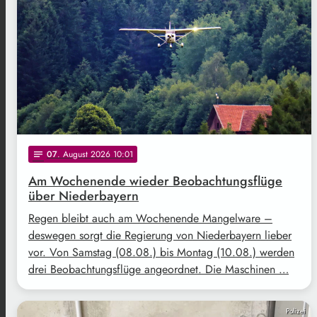
07
. August 2026 10:01
notes
Am Wochenende wieder Beobachtungsflüge
über Niederbayern
Regen bleibt auch am Wochenende Mangelware –
deswegen sorgt die Regierung von Niederbayern lieber
vor. Von Samstag (08.08.) bis Montag (10.08.) werden
drei Beobachtungsflüge angeordnet. Die Maschinen …
Polizei