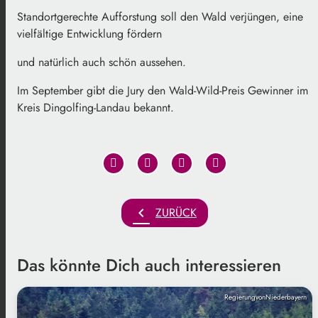
Standortgerechte Aufforstung soll den Wald verjüngen, eine
vielfältige Entwicklung fördern
und natürlich auch schön aussehen.
Im September gibt die Jury den Wald-Wild-Preis Gewinner im
Kreis Dingolfing-Landau bekannt.
chevron_left
ZURÜCK
Das könnte Dich auch interessieren
RegierungvonNiederbayern