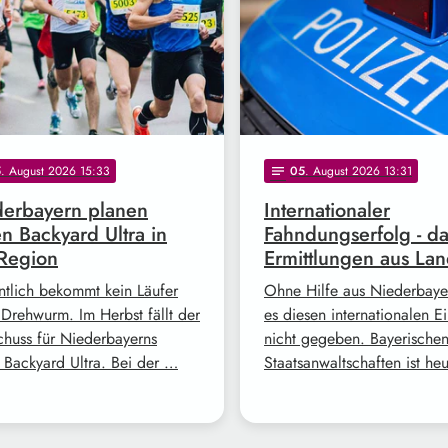
5
. August 2026 15:33
05
. August 2026 13:31
notes
erbayern planen
Internationaler
en Backyard Ultra in
Fahndungserfolg - d
Region
Ermittlungen aus Lan
ntlich bekommt kein Läufer
Ohne Hilfe aus Niederbayer
 Drehwurm. Im Herbst fällt der
es diesen internationalen Ei
schuss für Niederbayerns
nicht gegeben. Bayerische
n Backyard Ultra. Bei der …
Staatsanwaltschaften ist he