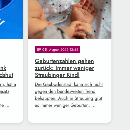
05
. August 2026 12:56
notes
Geburtenzahlen gehen
ank
zurück: Immer weniger
dshut
Straubinger Kindl
n, hätte
Die Gäubodenstadt kann sich nicht
nsatz
gegen den bundesweiten Trend
n
behaupten. Auch in Straubing gibt
ute …
es immer weniger Geburten, …