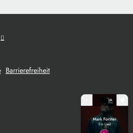
e
Barrierefreiheit
expand_more
manage_search
library_music
Mark Forster
Ein Lied