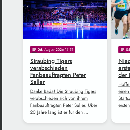
05
. August 2026 15:51
0
notes
notes
Straubing Tigers
Nied
verabschieden
erst
Fanbeauftragten Peter
der 
Saller
Hoffe
Danke Bäda! Die Straubing Tigers
einen
verabschieden sich von ihrem
Start
Fanbeauftragten Peter Saller. Über
erste
20 Jahre lang ist er für den …