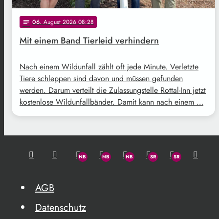
06
. August 2026 08:28
notes
Mit einem Band Tierleid verhindern
Nach einem Wildunfall zählt oft jede Minute. Verletzte
Tiere schleppen sind davon und müssen gefunden
werden. Darum verteilt die Zulassungstelle Rottal-Inn jetzt
kostenlose Wildunfallbänder. Damit kann nach einem …
AGB
Datenschutz