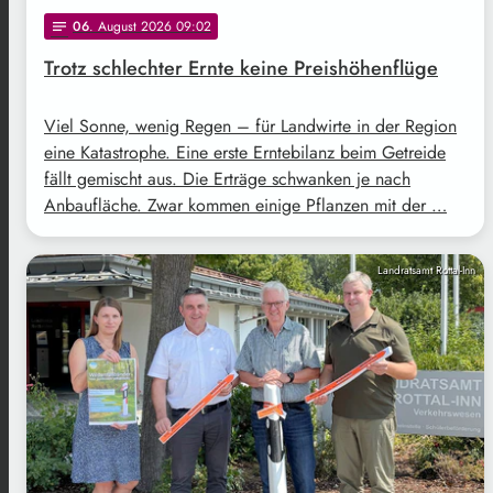
06
. August 2026 09:02
notes
Trotz schlechter Ernte keine Preishöhenflüge
Viel Sonne, wenig Regen – für Landwirte in der Region
eine Katastrophe. Eine erste Erntebilanz beim Getreide
fällt gemischt aus. Die Erträge schwanken je nach
Anbaufläche. Zwar kommen einige Pflanzen mit der …
Landratsamt Rottal-Inn