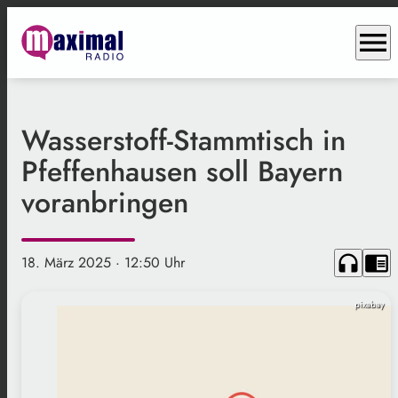
menu
Wasserstoff-Stammtisch in
Pfeffenhausen soll Bayern
voranbringen
headphones
chrome_reader_mode
18. März 2025
· 12:50 Uhr
pixabay