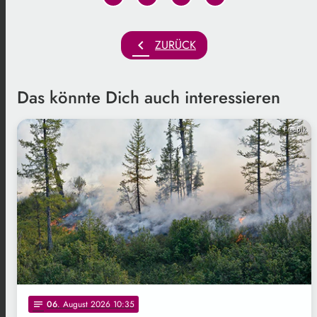
chevron_left
ZURÜCK
Das könnte Dich auch interessieren
Freepik
06
. August 2026 10:35
notes