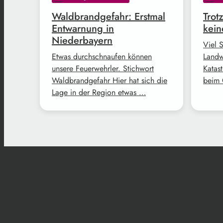
Waldbrandgefahr: Erstmal
Trot
Entwarnung in
kein
Niederbayern
Viel 
Etwas durchschnaufen können
Landw
unsere Feuerwehrler. Stichwort
Katast
Waldbrandgefahr Hier hat sich die
beim 
Lage in der Region etwas …