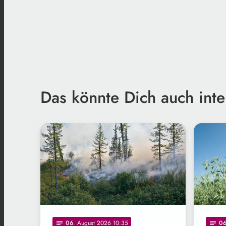
Das könnte Dich auch inte
Freepik
06
. August 2026 10:35
0
notes
notes