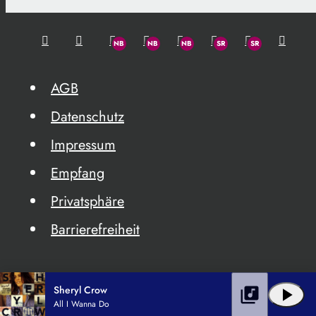
AGB
Datenschutz
Impressum
Empfang
Privatsphäre
Barrierefreiheit
Sheryl Crow
library_music
play_arrow
All I Wanna Do