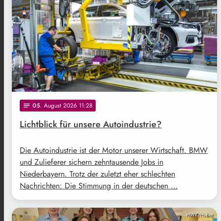
05
. August 2026 11:28
notes
Lichtblick für unsere Autoindustrie?
Die Autoindustrie ist der Motor unserer Wirtschaft. BMW
und Zulieferer sichern zehntausende Jobs in
Niederbayern. Trotz der zuletzt eher schlechten
Nachrichten: Die Stimmung in der deutschen …
HWK/Huber