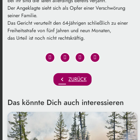
bei ihr sind die Taten allerdings bereits verjährt.
Der Angeklagte sieht sich als Opfer einer Verschwörung
seiner Familie.
Das Gericht verurteilt den 64-Jährigen schließlich zu einer
Freiheitsstrafe von fünf Jahren und neun Monaten,
das Urteil ist noch nicht rechtskräftig.
chevron_left
ZURÜCK
Das könnte Dich auch interessieren
Freepik