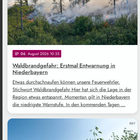
06
. August 2026 10:35
notes
Waldbrandgefahr: Erstmal Entwarnung in
Niederbayern
Etwas durchschnaufen können unsere Feuerwehrler.
Stichwort Waldbrandgefahr Hier hat sich die Lage in der
Region etwas entspannt. Momentan gilt in Niederbayern
die niedrigste Warnstufe. In den kommenden Tagen …
BBV