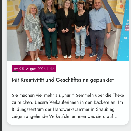
05
. August 2026 11:16
notes
Mit Kreativität und Geschäftssinn gepunktet
Sie machen viel mehr als „nur “ Semmeln über die Theke
zu reichen. Unsere Verkäuferinnen in den Bäckereien. Im
Bildungszentrum der Handwerkskammer in Straubing
zeigen angehende Verkaufsleiterinnen was sie drauf …