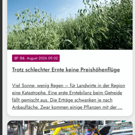
06
. August 2026 09:02
notes
Trotz schlechter Ernte keine Preishöhenflüge
Viel Sonne, wenig Regen – für Landwirte in der Region
eine Katastrophe. Eine erste Erntebilanz beim Getreide
fällt gemischt aus. Die Erträge schwanken je nach
Anbaufläche. Zwar kommen einige Pflanzen mit der …
Funkhaus Landshut