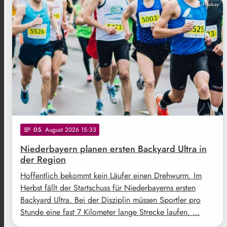
Pixabay
05
. August 2026 15:33
notes
Niederbayern planen ersten Backyard Ultra in
der Region
Hoffentlich bekommt kein Läufer einen Drehwurm. Im
Herbst fällt der Startschuss für Niederbayerns ersten
Backyard Ultra. Bei der Disziplin müssen Sportler pro
Stunde eine fast 7 Kilometer lange Strecke laufen. …