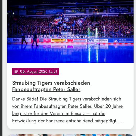
05
. August 2026 15:51
notes
Straubing Tigers verabschieden
Fanbeauftragten Peter Saller
Danke Bäda! Die Straubing Tigers verabschieden sich
von ihrem Fanbeauftragten Peter Saller. Über 20 Jahre
lang ist er für den Verein im Einsatz – hat die
Entwicklung der Fanszene entscheidend mitgeprägt. …