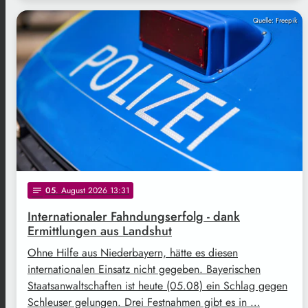
Quelle: Freepik
05
. August 2026 13:31
notes
Internationaler Fahndungserfolg - dank
Ermittlungen aus Landshut
Ohne Hilfe aus Niederbayern, hätte es diesen
internationalen Einsatz nicht gegeben. Bayerischen
Staatsanwaltschaften ist heute (05.08) ein Schlag gegen
Schleuser gelungen. Drei Festnahmen gibt es in …