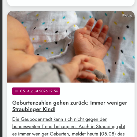
Pixabay
05
. August 2026 12:56
notes
Geburtenzahlen gehen zurück: Immer weniger
Straubinger Kindl
Die Gäubodenstadt kann sich nicht gegen den
bundesweiten Trend behaupten. Auch in Straubing gibt
es immer weniger Geburten, meldet heute (05.08) das