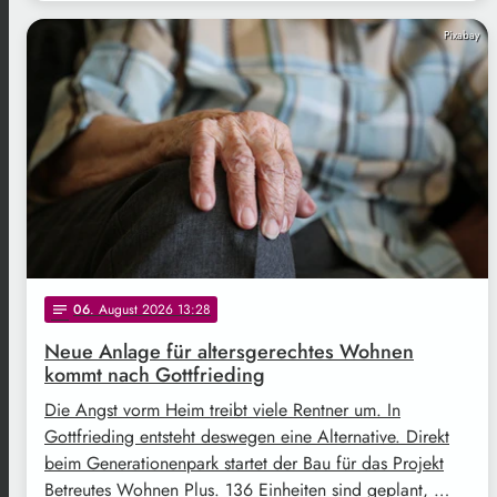
Pixabay
06
. August 2026 13:28
notes
Neue Anlage für altersgerechtes Wohnen
kommt nach Gottfrieding
Die Angst vorm Heim treibt viele Rentner um. In
Gottfrieding entsteht deswegen eine Alternative. Direkt
beim Generationenpark startet der Bau für das Projekt
Betreutes Wohnen Plus. 136 Einheiten sind geplant, …