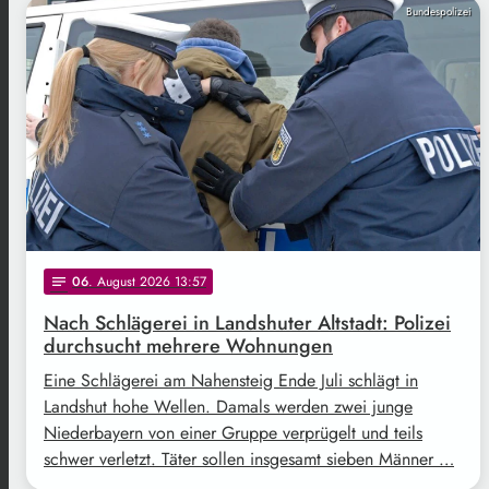
Bundespolizei
06
. August 2026 13:57
notes
Nach Schlägerei in Landshuter Altstadt: Polizei
durchsucht mehrere Wohnungen
Eine Schlägerei am Nahensteig Ende Juli schlägt in
Landshut hohe Wellen. Damals werden zwei junge
Niederbayern von einer Gruppe verprügelt und teils
schwer verletzt. Täter sollen insgesamt sieben Männer …