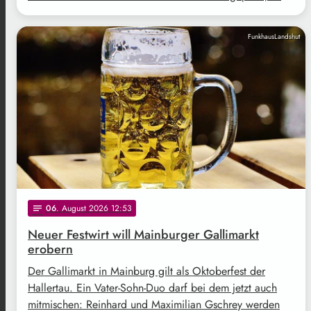
FunkhausLandshut
06
. August 2026 12:53
notes
Neuer Festwirt will Mainburger Gallimarkt
erobern
Der Gallimarkt in Mainburg gilt als Oktoberfest der
Hallertau. Ein Vater-Sohn-Duo darf bei dem jetzt auch
mitmischen: Reinhard und Maximilian Gschrey werden