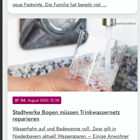
neue Festwirte. Die Familie hat bereits viel …
StadtwerkeLandshut
06
. August 2026 12:28
notes
Stadtwerke Bogen müssen Trinkwassernetz
reparieren
Wasserhahn auf und Badewanne voll. Zwar gilt in
Niederbayern aktuell Wassersparen – Einige Anwohner