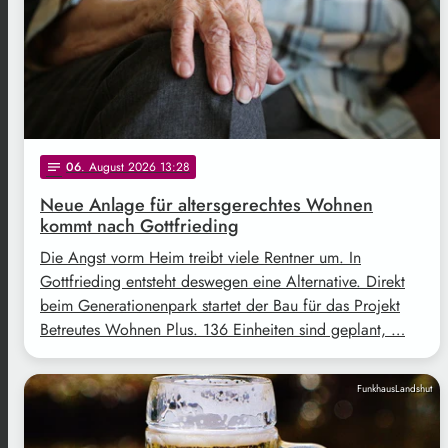
06
. August 2026 13:28
notes
Neue Anlage für altersgerechtes Wohnen
kommt nach Gottfrieding
Die Angst vorm Heim treibt viele Rentner um. In
Gottfrieding entsteht deswegen eine Alternative. Direkt
beim Generationenpark startet der Bau für das Projekt
Betreutes Wohnen Plus. 136 Einheiten sind geplant, …
FunkhausLandshut