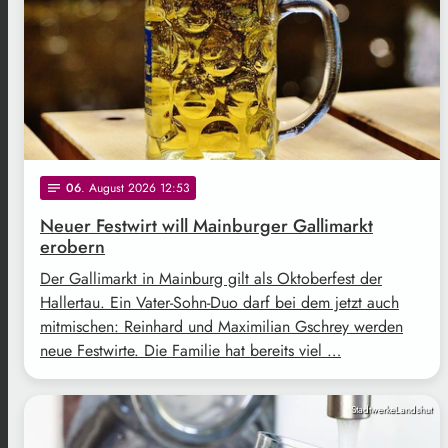
06
. August 2026 12:53
notes
Neuer Festwirt will Mainburger Gallimarkt
erobern
Der Gallimarkt in Mainburg gilt als Oktoberfest der
Hallertau. Ein Vater-Sohn-Duo darf bei dem jetzt auch
mitmischen: Reinhard und Maximilian Gschrey werden
neue Festwirte. Die Familie hat bereits viel …
StadtwerkeLandshut