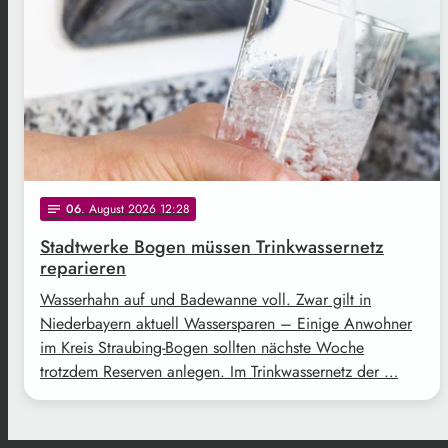
06
. August 2026 12:28
notes
Stadtwerke Bogen müssen Trinkwassernetz
reparieren
Wasserhahn auf und Badewanne voll. Zwar gilt in
Niederbayern aktuell Wassersparen – Einige Anwohner
im Kreis Straubing-Bogen sollten nächste Woche
trotzdem Reserven anlegen. Im Trinkwassernetz der …