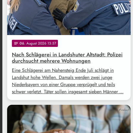
06
. August 2026 13:57
notes
Nach Schlägerei in Landshuter Altstadt: Polizei
durchsucht mehrere Wohnungen
Eine Schlägerei am Nahensteig Ende Juli schlägt in
Landshut hohe Wellen. Damals werden zwei junge
Niederbayern von einer Gruppe verprügelt und teils
schwer verletzt. Täter sollen insgesamt sieben Männer …
Pixabay