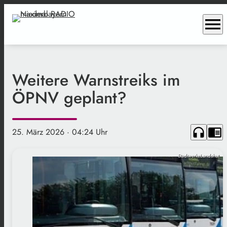
menu
Weitere Warnstreiks im
ÖPNV geplant?
headphones
chrome_reader_mode
25. März 2026
· 04:24 Uhr
StadtwerkeLandshut