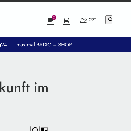
3
videocam
directions_car
27°
search
g24
maximal RADIO – SHOP
kunft im
headphones
chrome_reader_mode