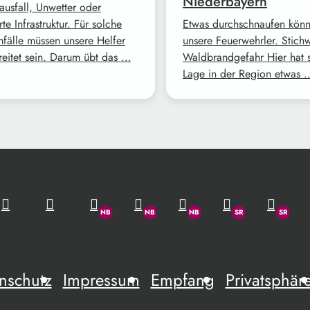
Niederbayern
ausfall, Unwetter oder
rte Infrastruktur. Für solche
Etwas durchschnaufen kön
mfälle müssen unsere Helfer
unsere Feuerwehrler. Stich
reitet sein. Darum übt das …
Waldbrandgefahr Hier hat s
Lage in der Region etwas 
nschutz
Impressum
Empfang
Privatsphär