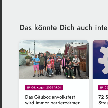
Das könnte Dich auch inte
Funkhaus Straubing
06
. August 2026 15:04
0
notes
notes
Das Gäubodenvolksfest
72 S
wird immer barriereärmer
Str