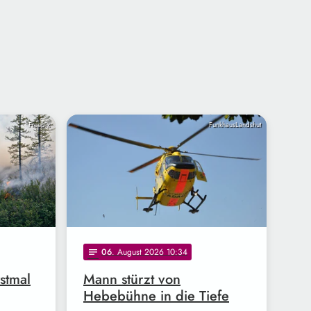
Freepik
FunkhausLandshut
06
. August 2026 10:34
notes
stmal
Mann stürzt von
Hebebühne in die Tiefe