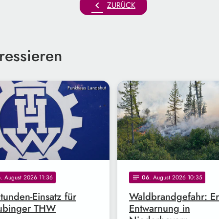
chevron_left
ZURÜCK
ressieren
Funkhaus Landshut
6
. August 2026 11:36
06
. August 2026 10:35
notes
tunden-Einsatz für
Waldbrandgefahr: Er
aubinger THW
Entwarnung in