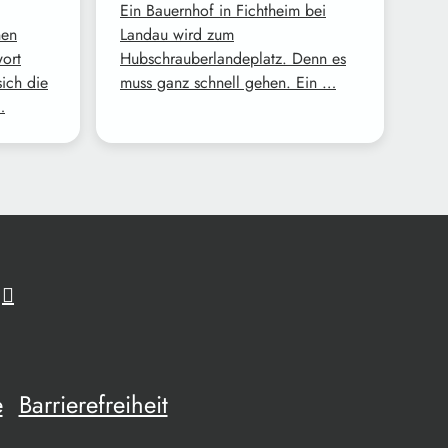
Ein Bauernhof in Fichtheim bei
nen
Landau wird zum
wort
Hubschrauberlandeplatz. Denn es
ich die
muss ganz schnell gehen. Ein …
…
e
Barrierefreiheit