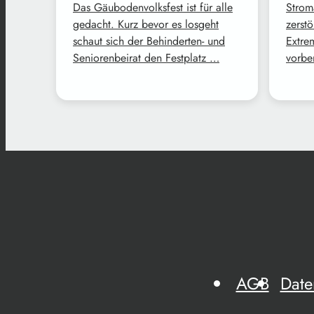
Das Gäubodenvolksfest ist für alle
Strom
gedacht. Kurz bevor es losgeht
zerstö
schaut sich der Behinderten- und
Extre
Seniorenbeirat den Festplatz …
vorbe
AGB
Date