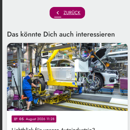
chevron_left
ZURÜCK
Das könnte Dich auch interessieren
Funkhaus Landshut
05
. August 2026 11:28
notes