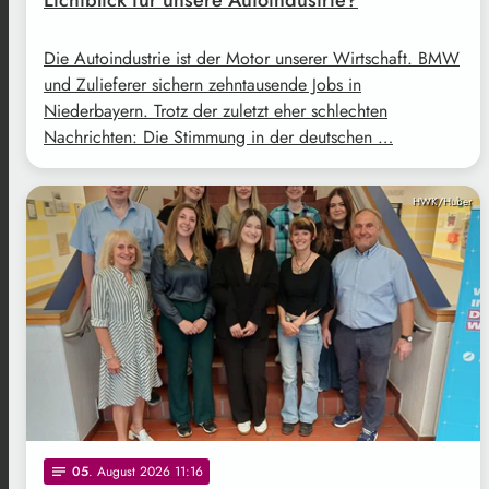
Lichtblick für unsere Autoindustrie?
Die Autoindustrie ist der Motor unserer Wirtschaft. BMW
und Zulieferer sichern zehntausende Jobs in
Niederbayern. Trotz der zuletzt eher schlechten
Nachrichten: Die Stimmung in der deutschen …
HWK/Huber
05
. August 2026 11:16
notes