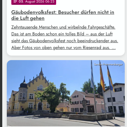
05
. August 2026 06:23
notes
Gäubodenvolksfest: Besucher dürfen nicht in
die Luft gehen
Zehntausende Menschen und wirbelnde Fahrgeschäfte.
Das ist am Boden schon ein tolles Bild – aus der Luft
sieht das Gäubodenvolksfest noch beeindruckender aus.
Aber Fotos von oben gehen nur vom Riesenrad aus. …
Sandra Prommersberger