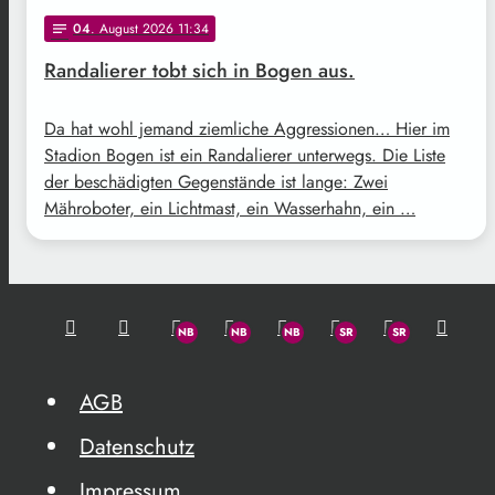
04
. August 2026 11:34
notes
Randalierer tobt sich in Bogen aus.
Da hat wohl jemand ziemliche Aggressionen… Hier im
Stadion Bogen ist ein Randalierer unterwegs. Die Liste
der beschädigten Gegenstände ist lange: Zwei
Mähroboter, ein Lichtmast, ein Wasserhahn, ein …
AGB
Datenschutz
Impressum