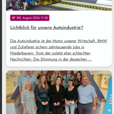
05
. August 2026 11:28
notes
Lichtblick für unsere Autoindustrie?
Die Autoindustrie ist der Motor unserer Wirtschaft. BMW
und Zulieferer sichern zehntausende Jobs in
Niederbayern. Trotz der zuletzt eher schlechten
Nachrichten: Die Stimmung in der deutschen …
HWK/Huber