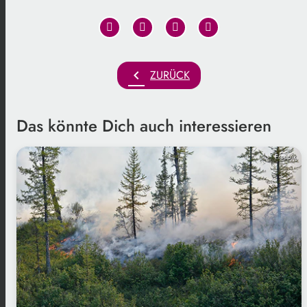
chevron_left
ZURÜCK
Das könnte Dich auch interessieren
Freepik