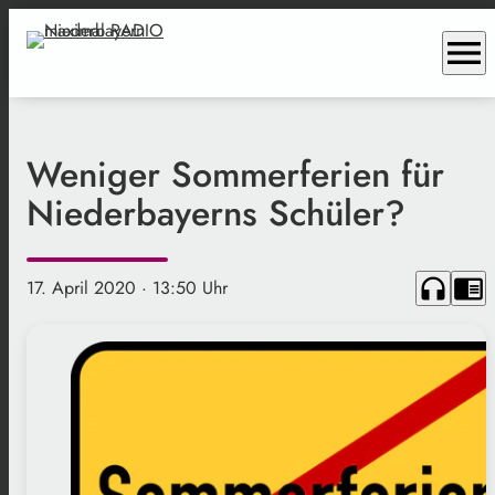
menu
Weniger Sommerferien für
Niederbayerns Schüler?
headphones
chrome_reader_mode
17. April 2020
· 13:50 Uhr