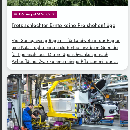
06
. August 2026 09:02
notes
Trotz schlechter Ernte keine Preishöhenflüge
Viel Sonne, wenig Regen – für Landwirte in der Region
eine Katastrophe. Eine erste Erntebilanz beim Getreide
fällt gemischt aus. Die Erträge schwanken je nach
Anbaufläche. Zwar kommen einige Pflanzen mit der …
Funkhaus Landshut