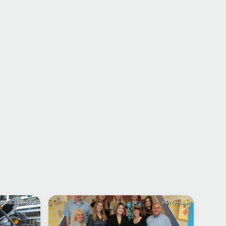
unkhaus Landshut
HWK/Huber