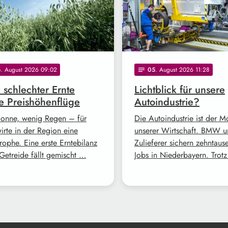
6
. August 2026 09:02
05
. August 2026 11:28
notes
z schlechter Ernte
Lichtblick für unsere
e Preishöhenflüge
Autoindustrie?
Sonne, wenig Regen – für
Die Autoindustrie ist der M
irte in der Region eine
unserer Wirtschaft. BMW 
rophe. Eine erste Erntebilanz
Zulieferer sichern zehntaus
Getreide fällt gemischt …
Jobs in Niederbayern. Trot