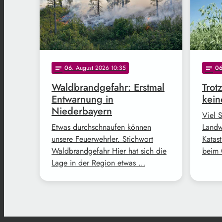
06
. August 2026 10:35
0
notes
notes
Waldbrandgefahr: Erstmal
Trot
Entwarnung in
kein
Niederbayern
Viel 
Etwas durchschnaufen können
Landw
unsere Feuerwehrler. Stichwort
Katast
Waldbrandgefahr Hier hat sich die
beim 
Lage in der Region etwas …