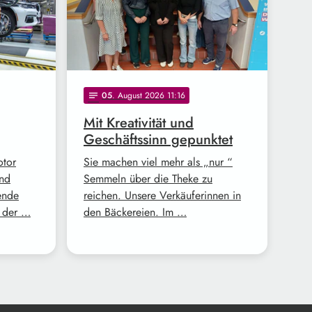
05
. August 2026 11:16
notes
Mit Kreativität und
Geschäftssinn gepunktet
otor
Sie machen viel mehr als „nur “
und
Semmeln über die Theke zu
ende
reichen. Unsere Verkäuferinnen in
z der …
den Bäckereien. Im …