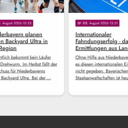
5
. August 2026 15:33
05
. August 2026 13:31
notes
erbayern planen
Internationaler
en Backyard Ultra in
Fahndungserfolg - d
Region
Ermittlungen aus Lan
ntlich bekommt kein Läufer
Ohne Hilfe aus Niederbayer
 Drehwurm. Im Herbst fällt der
es diesen internationalen Ei
schuss für Niederbayerns
nicht gegeben. Bayerische
n Backyard Ultra. Bei der …
Staatsanwaltschaften ist he