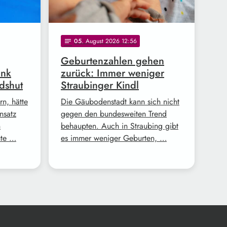
05
. August 2026 12:56
notes
Geburtenzahlen gehen
ank
zurück: Immer weniger
dshut
Straubinger Kindl
n, hätte
Die Gäubodenstadt kann sich nicht
nsatz
gegen den bundesweiten Trend
n
behaupten. Auch in Straubing gibt
ute …
es immer weniger Geburten, …