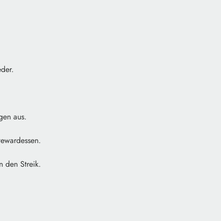
der.
gen aus.
tewardessen.
n den Streik.