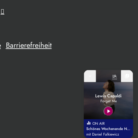
e
Barrierefreiheit
expand_more
manage_search
library_music
Lewis Capaldi
Forget Me
play_arrow
equalizer
ON AIR
Schönes Wochenende Niederbayern
mit Daniel Falkiewicz