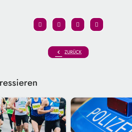
chevron_left
ZURÜCK
ressieren
Pixabay