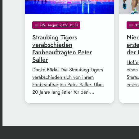
05
. August 2026 15:51
0
notes
notes
Straubing Tigers
Nied
verabschieden
erst
Fanbeauftragten Peter
der 
Saller
Hoffe
Danke Bäda! Die Straubing Tigers
einen
verabschieden sich von ihrem
Start
Fanbeauftragten Peter Saller. Über
erste
20 Jahre lang ist er für den …