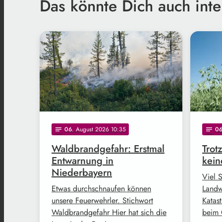
Das könnte Dich auch inte
Freepik
06
. August 2026 10:35
0
notes
notes
Waldbrandgefahr: Erstmal
Trot
Entwarnung in
kein
Niederbayern
Viel 
Etwas durchschnaufen können
Landw
unsere Feuerwehrler. Stichwort
Katast
Waldbrandgefahr Hier hat sich die
beim 