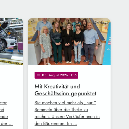
unkhaus Landshut
HWK/Huber
05
. August 2026 11:16
notes
Mit Kreativität und
Geschäftssinn gepunktet
otor
Sie machen viel mehr als „nur “
und
Semmeln über die Theke zu
ende
reichen. Unsere Verkäuferinnen in
z der …
den Bäckereien. Im …