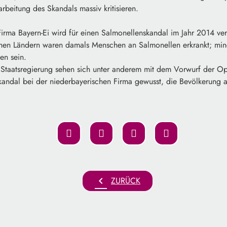
arbeitung des Skandals massiv kritisieren.
Firma Bayern-Ei wird für einen Salmonellenskandal im Jahr 2014 ve
hen Ländern waren damals Menschen an Salmonellen erkrankt; mind
en sein.
Staatsregierung sehen sich unter anderem mit dem Vorwurf der Oppo
kandal bei der niederbayerischen Firma gewusst, die Bevölkerung a
chevron_left
ZURÜCK