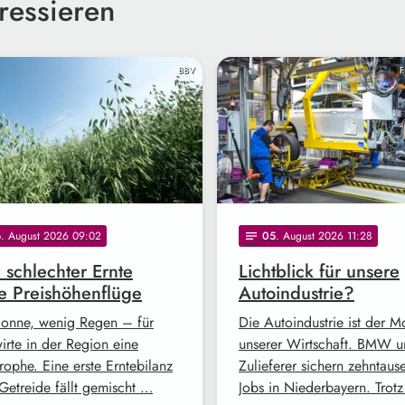
ressieren
BBV
F
6
. August 2026 09:02
05
. August 2026 11:28
notes
z schlechter Ernte
Lichtblick für unsere
e Preishöhenflüge
Autoindustrie?
Sonne, wenig Regen – für
Die Autoindustrie ist der M
irte in der Region eine
unserer Wirtschaft. BMW 
rophe. Eine erste Erntebilanz
Zulieferer sichern zehntaus
Getreide fällt gemischt …
Jobs in Niederbayern. Trot