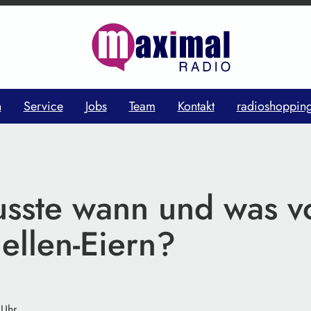
n
Service
Jobs
Team
Kontakt
radioshoppin
sste wann und was v
ellen-Eiern?
 Uhr