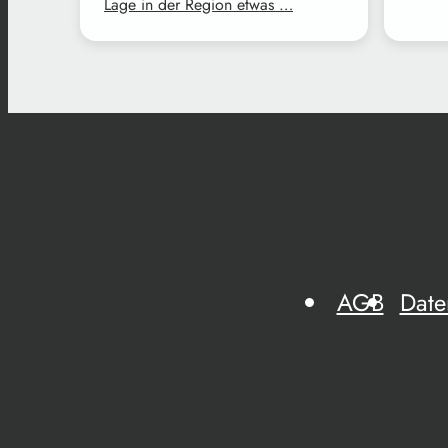
Lage in der Region etwas …
AGB
Date