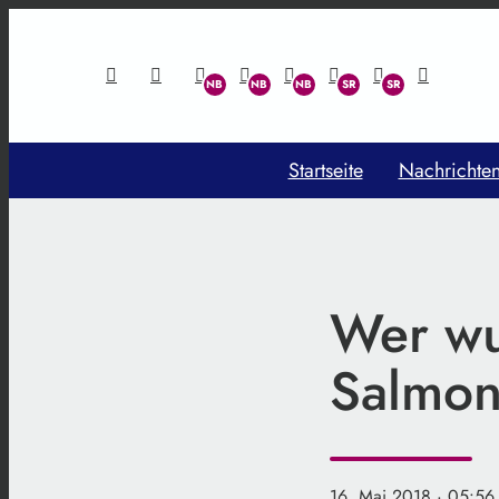
Startseite
Nachrichte
Wer wu
Salmon
16. Mai 2018
· 05:56