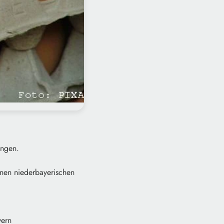
ingen.
enen niederbayerischen
yern