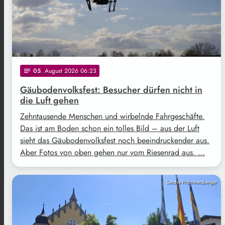
05
. August 2026 06:23
notes
Gäubodenvolksfest: Besucher dürfen nicht in
die Luft gehen
Zehntausende Menschen und wirbelnde Fahrgeschäfte.
Das ist am Boden schon ein tolles Bild – aus der Luft
sieht das Gäubodenvolksfest noch beeindruckender aus.
Aber Fotos von oben gehen nur vom Riesenrad aus. …
Sandra Prommersberger