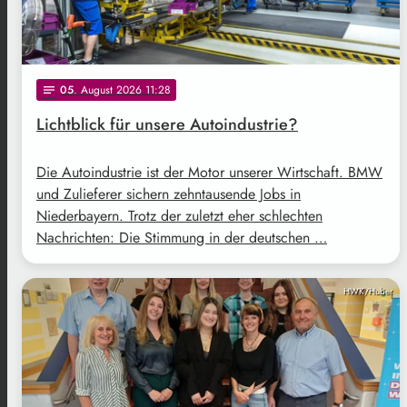
05
. August 2026 11:28
notes
Lichtblick für unsere Autoindustrie?
Die Autoindustrie ist der Motor unserer Wirtschaft. BMW
und Zulieferer sichern zehntausende Jobs in
Niederbayern. Trotz der zuletzt eher schlechten
Nachrichten: Die Stimmung in der deutschen …
HWK/Huber