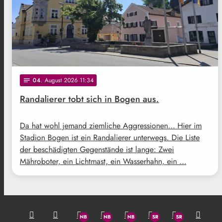
04
. August 2026 11:34
notes
Randalierer tobt sich in Bogen aus.
Da hat wohl jemand ziemliche Aggressionen… Hier im
Stadion Bogen ist ein Randalierer unterwegs. Die Liste
der beschädigten Gegenstände ist lange: Zwei
Mähroboter, ein Lichtmast, ein Wasserhahn, ein …