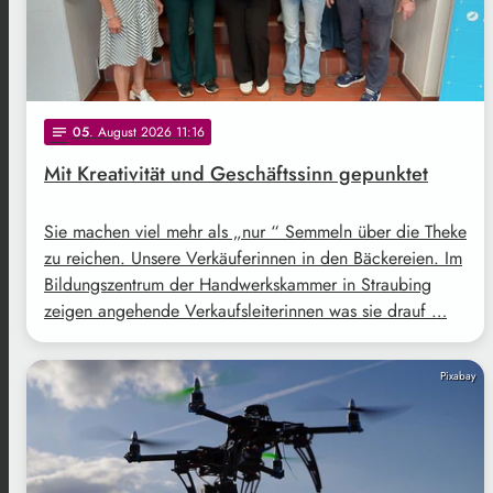
05
. August 2026 11:16
notes
Mit Kreativität und Geschäftssinn gepunktet
Sie machen viel mehr als „nur “ Semmeln über die Theke
zu reichen. Unsere Verkäuferinnen in den Bäckereien. Im
Bildungszentrum der Handwerkskammer in Straubing
zeigen angehende Verkaufsleiterinnen was sie drauf …
Pixabay