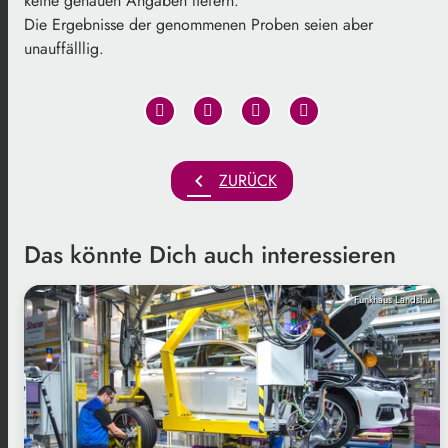
keine genauen Angaben liefern.
Die Ergebnisse der genommenen Proben seien aber
unauffälllig.
chevron_left
ZURÜCK
Das könnte Dich auch interessieren
Funkhaus Landshut