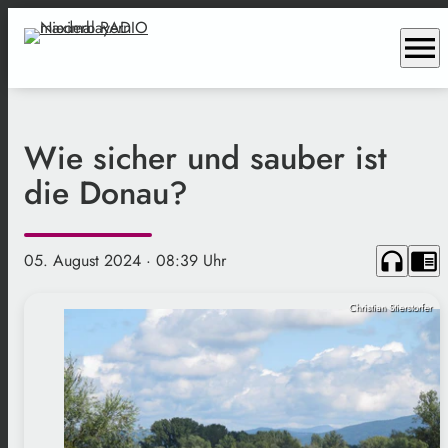
menu
Wie sicher und sauber ist
die Donau?
headphones
chrome_reader_mode
05. August 2024
· 08:39 Uhr
Christian Stierstorfer