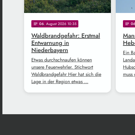
06
. August 2026 10:35
0
notes
notes
Waldbrandgefahr: Erstmal
Mann
Entwarnung in
Hebe
Niederbayern
Ein B
Etwas durchschnaufen können
Landa
unsere Feuerwehrler. Stichwort
Hubsc
Waldbrandgefahr Hier hat sich die
muss 
Lage in der Region etwas …