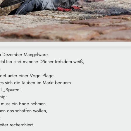
im Dezember Mangelware.
ttal-Inn sind manche Dächer trotzdem weiß,
.
det unter einer Vogel-Plage.
es sich die Tauben im Markt bequem
ll „Spuren“.
nig:
“ muss ein Ende nehmen.
hen das schaffen wollen,
.
iter recherchiert.