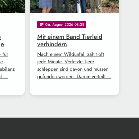
06
. August 2026 08:28
notes
e
Mit einem Band Tierleid
ge
verhindern
 für
Nach einem Wildunfall zählt oft
ne
jede Minute. Verletzte Tiere
tebilanz
schleppen sind davon und müssen
ht …
gefunden werden. Darum verteilt …