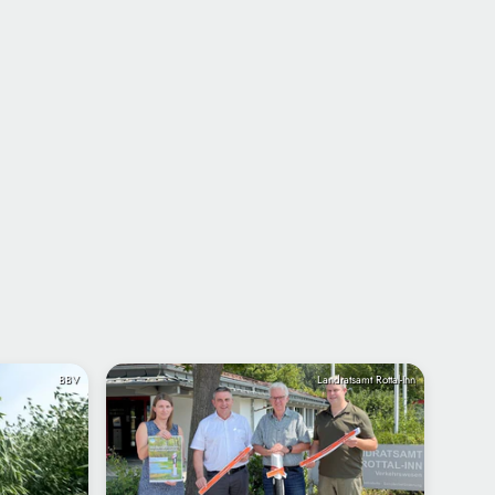
BBV
Landratsamt Rottal-Inn