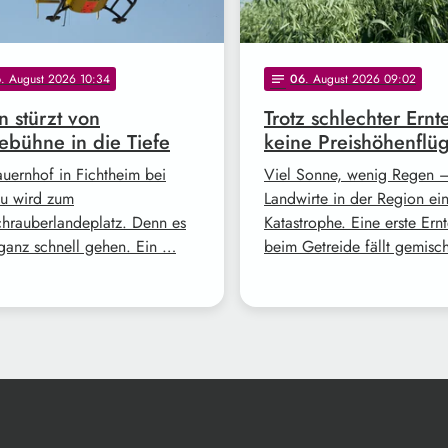
6
. August 2026 10:34
06
. August 2026 09:02
notes
 stürzt von
Trotz schlechter Ernt
bühne in die Tiefe
keine Preishöhenflü
auernhof in Fichtheim bei
Viel Sonne, wenig Regen –
u wird zum
Landwirte in der Region ei
hrauberlandeplatz. Denn es
Katastrophe. Eine erste Ern
ganz schnell gehen. Ein …
beim Getreide fällt gemisc