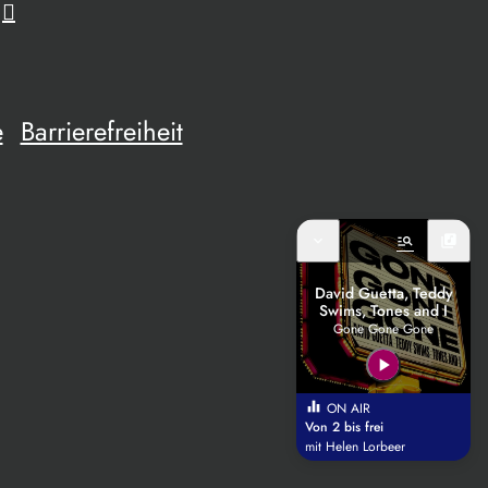
e
Barrierefreiheit
expand_more
manage_search
library_music
David Guetta, Teddy
Swims, Tones and I
Gone Gone Gone
play_arrow
equalizer
ON AIR
Von 2 bis frei
mit Helen Lorbeer