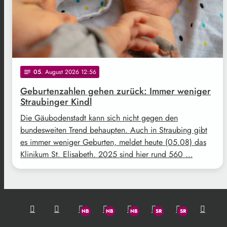
05
. August 2026 12:56
notes
Geburtenzahlen gehen zurück: Immer weniger
Straubinger Kindl
Die Gäubodenstadt kann sich nicht gegen den
bundesweiten Trend behaupten. Auch in Straubing gibt
es immer weniger Geburten, meldet heute (05.08) das
Klinikum St. Elisabeth. 2025 sind hier rund 560 …