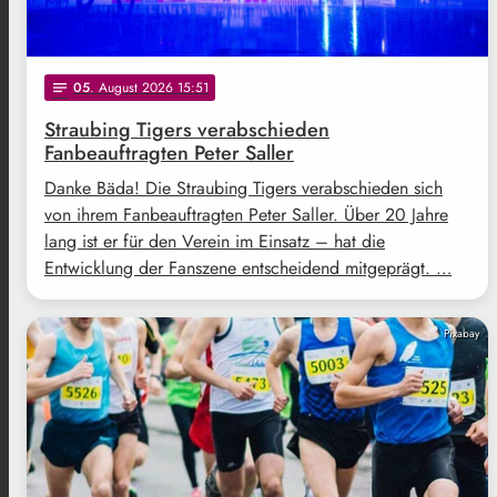
05
. August 2026 15:51
notes
Straubing Tigers verabschieden
Fanbeauftragten Peter Saller
Danke Bäda! Die Straubing Tigers verabschieden sich
von ihrem Fanbeauftragten Peter Saller. Über 20 Jahre
lang ist er für den Verein im Einsatz – hat die
Entwicklung der Fanszene entscheidend mitgeprägt. …
Pixabay