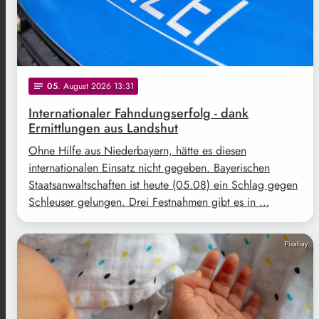
05
. August 2026 13:31
notes
Internationaler Fahndungserfolg - dank
Ermittlungen aus Landshut
Ohne Hilfe aus Niederbayern, hätte es diesen
internationalen Einsatz nicht gegeben. Bayerischen
Staatsanwaltschaften ist heute (05.08) ein Schlag gegen
Schleuser gelungen. Drei Festnahmen gibt es in …
Pixabay