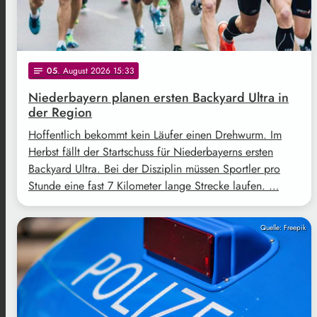
05
. August 2026 15:33
notes
Niederbayern planen ersten Backyard Ultra in
der Region
Hoffentlich bekommt kein Läufer einen Drehwurm. Im
Herbst fällt der Startschuss für Niederbayerns ersten
Backyard Ultra. Bei der Disziplin müssen Sportler pro
Stunde eine fast 7 Kilometer lange Strecke laufen. …
Quelle: Freepik