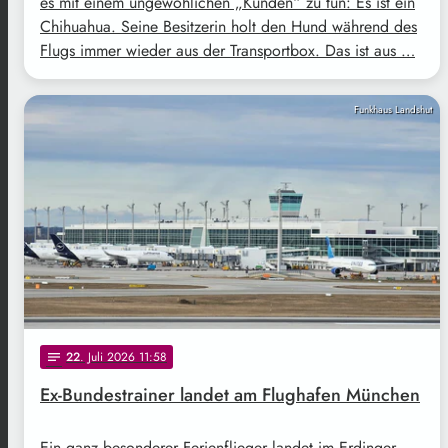
es mit einem ungewöhlichen „Kunden“ zu tun: Es ist ein
Chihuahua. Seine Besitzerin holt den Hund während des
Flugs immer wieder aus der Transportbox. Das ist aus …
Funkhaus Landshut
22
. Juli 2026 11:58
notes
Ex-Bundestrainer landet am Flughafen München
Ein ganz besonderer Ferienflieger landet im Erdinger