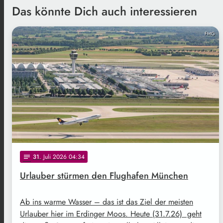
Das könnte Dich auch interessieren
FMG
31
. Juli 2026 04:34
notes
Urlauber stürmen den Flughafen München
Ab ins warme Wasser – das ist das Ziel der meisten
Urlauber hier im Erdinger Moos. Heute (31.7.26) geht