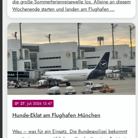
die große Sommerferienreisewelle los. Alleine an diesem
Wochenende starten und landen am Flughafen …
FH
27
. Juli 2026 13:47
notes
Hunde-Eklat am Flughafen München
Wau – was für ein Einsatz. Die Bundespolizei bekommt