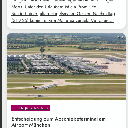
Moos. Unter den Urlaubern ist ein Promi: Ex-
Bundestrainer Julian Nagelsmann. Gestern Nachmittag
(21.7.26) kommt er von Mallorca zurück. Vor allen …
FMG
14
. Juli 2026 07:37
notes
Entscheidung zum Abschiebeterminal am
Airport München