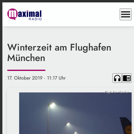
menu
Winterzeit am Flughafen
München
headphones
chrome_reader_mode
17. Oktober 2019
· 11:17 Uhr
Flughafen München